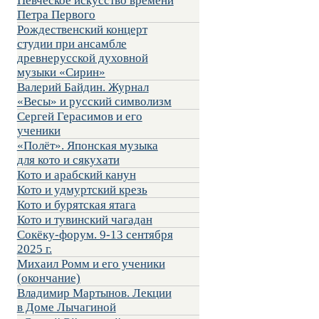
Певческое искусство времени
Петра Первого
Рождественский концерт
студии при ансамбле
древнерусской духовной
музыки «Сирин»
Валерий Байдин. Журнал
«Весы» и русский символизм
Сергей Герасимов и его
ученики
«Полёт». Японская музыка
для кото и сякухати
Кото и арабский канун
Кото и удмуртский крезь
Кото и бурятская ятага
Кото и тувинский чагадан
Сокёку-форум. 9-13 сентября
2025 г.
Михаил Ромм и его ученики
(окончание)
Владимир Мартынов. Лекции
в Доме Лычагиной