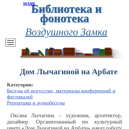
Библиотека и
МАЯК
фонотека
Воздушного Замка
Дом Лычагиной на Арбате
Категория:
Беседы об искусстве, материалы конференций и
фестивалей
Репортажи и аудиобеседы
Оксана Лычагина – художник, архитектор,
дизайнер. Организованный ею культурный
центр «Дом Лычагиной на Арбате» начал работу