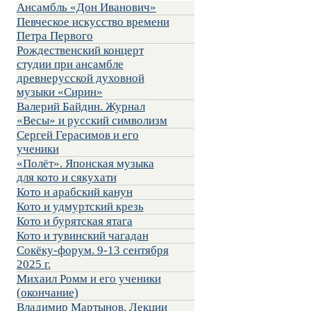
Ансамбль «Дон Иванович»
Певческое искусство времени
Петра Первого
Рождественский концерт
студии при ансамбле
древнерусской духовной
музыки «Сирин»
Валерий Байдин. Журнал
«Весы» и русский символизм
Сергей Герасимов и его
ученики
«Полёт». Японская музыка
для кото и сякухати
Кото и арабский канун
Кото и удмуртский крезь
Кото и бурятская ятага
Кото и тувинский чагадан
Сокёку-форум. 9-13 сентября
2025 г.
Михаил Ромм и его ученики
(окончание)
Владимир Мартынов. Лекции