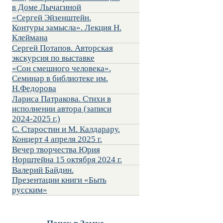
в Доме Лычагиной
«Сергей Эйзенштейн.
Контуры замысла». Лекция Н.
Клеймана
Сергей Потапов. Авторская
экскурсия по выставке
«Сон смешного человека».
Семинар в библиотеке им.
Н.Федорова
Лариса Патракова. Стихи в
исполнении автора (записи
2024-2025 г.)
С. Старостин и М. Калдарару.
Концерт 4 апреля 2025 г.
Вечер творчества Юрия
Норштейна 15 октября 2024 г.
Валерий Байдин.
Презентации книги «Быть
русским»