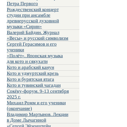
Петра Первого
Рождественский концерт
студии при ансамбле
древнерусской духовной
музыки «Сирин»
Валерий Байдин. Журнал
«Весы» и русский символизм
Сергей Герасимов и его
ученики
«Полёт». Японская музыка
для кото и сякухати
Кото и арабский канун
Кото и удмуртский крезь
Кото и бурятская ятага
Кото и тувинский чагадан
Сокёку-форум. 9-13 сентября
2025 г.
Михаил Ромм и его ученики
(окончание)
Владимир Мартынов. Лекции
в Доме Лычагиной
«Сергей Эйзенштейн.