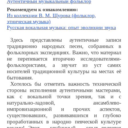
Аутентичный музыкальный фольклор
Рекомендуем к ознакомлению:
Из коллекции В. М. Щурова (фольклор,
этническая музыка)
Русская вокальная музыка: опыт эволюции звука
Здесь представлены аутентичные записи
традиционно народных песен, собранных в
фольклорных экспедициях. Важно, что материал
не перепевается вторично исследователями-
фольклористами, а звучит из уст самих
носителей традиционной культуры на местах её
бытования.
Хотелось бы отметить важность технической
стороны исполнения аутентичными мастерами,
как с вокальной точки зрения, так и с
натурально-ладовой, ансамблево-
импровизационной и прочих аспектов,
существовавших, развивавшихся и глубоко
проработанных в народно певческой культуре
веками! Этот – глубинный – опыт является