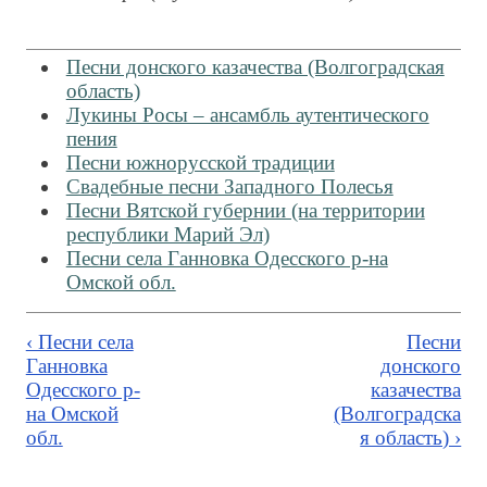
Песни донского казачества (Волгоградская
область)
Лукины Росы – ансамбль аутентического
пения
Песни южнорусской традиции
Свадебные песни Западного Полесья
Песни Вятской губернии (на территории
республики Марий Эл)
Песни села Ганновка Одесского р-на
Омской обл.
‹ Песни села
Песни
Ганновка
донского
Одесского р-
казачества
на Омской
(Волгоградска
обл.
я область) ›