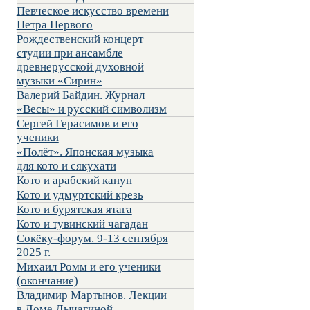
Певческое искусство времени
Петра Первого
Рождественский концерт
студии при ансамбле
древнерусской духовной
музыки «Сирин»
Валерий Байдин. Журнал
«Весы» и русский символизм
Сергей Герасимов и его
ученики
«Полёт». Японская музыка
для кото и сякухати
Кото и арабский канун
Кото и удмуртский крезь
Кото и бурятская ятага
Кото и тувинский чагадан
Сокёку-форум. 9-13 сентября
2025 г.
Михаил Ромм и его ученики
(окончание)
Владимир Мартынов. Лекции
в Доме Лычагиной