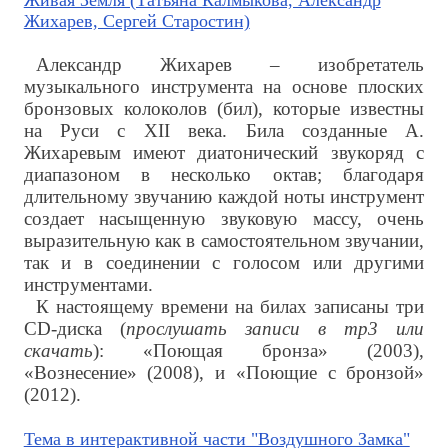
Живая Земля (Татьяна Калмыкова, Александр
Жихарев, Сергей Старостин)
Александр Жихарев – изобретатель
музыкального инструмента на основе плоских
бронзовых колоколов (бил), которые известны
на Руси с XII века. Била созданные А.
Жихаревым имеют диатонический звукоряд с
диапазоном в несколько октав; благодаря
длительному звучанию каждой ноты инструмент
создает насыщенную звуковую массу, очень
выразительную как в самостоятельном звучании,
так и в соединении с голосом или другими
инструментами.
К настоящему времени на билах записаны три
CD-диска (
прослушать записи в mp3 или
скачать
): «Поющая бронза» (2003),
«Вознесение» (2008), и «Поющие с бронзой»
(2012).
Тема в интерактивной части "Воздушного Замка"