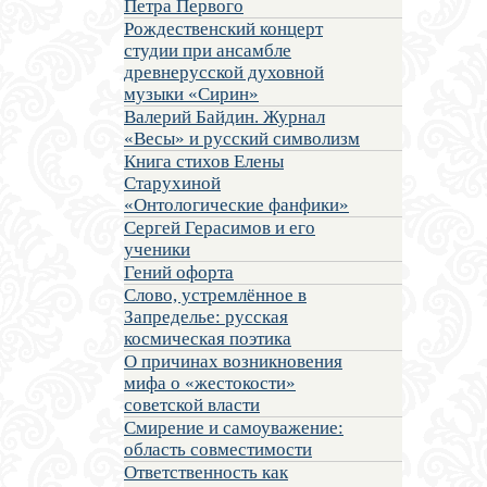
Петра Первого
Рождественский концерт
студии при ансамбле
древнерусской духовной
музыки «Сирин»
Валерий Байдин. Журнал
«Весы» и русский символизм
Книга стихов Елены
Старухиной
«Онтологические фанфики»
Сергей Герасимов и его
ученики
Гений офорта
Слово, устремлённое в
Запределье: русская
космическая поэтика
О причинах возникновения
мифа о «жестокости»
советской власти
Смирение и самоуважение:
область совместимости
Ответственность как