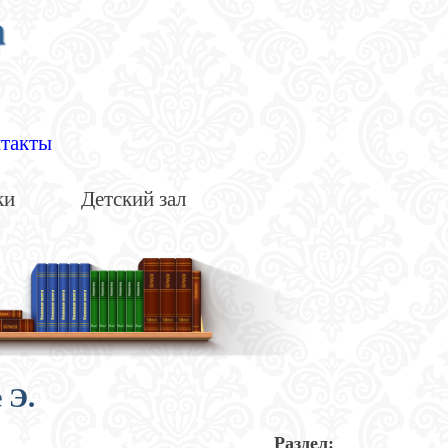
а
такты
ки
Детский зал
 Э.
Раздел: