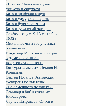
«Полёт». Японская музыка
для кото и сякухати
Кото и арабский канун
Кото и удмуртский крезь
Кото и бурятская ятага
Кото и тувинский чагадан
Сокёку-форум. 9-13 сентября
2025 г.
Михаил Ромм и его ученики
(окончание)
Владимир Мартынов. Лекции
в Доме Лычагиной
«Сергей Эйзенштейн.
Контуры замысла». Лекция Н.
Клеймана
Сергей Потапов. Авторская
экскурсия по выставке
«Сон смешного человека».
Семинар в библиотеке им.
Н.Федорова
Лариса Патракова. Стихи в