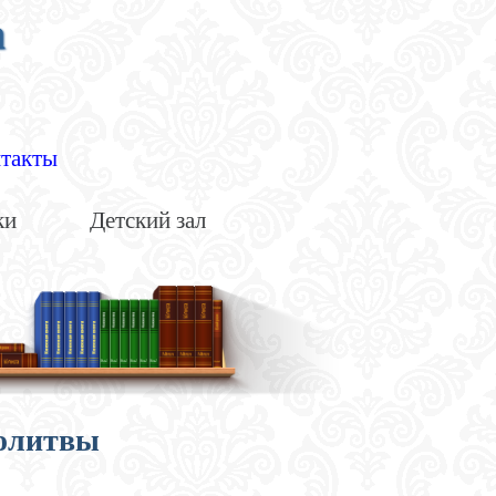
а
такты
ки
Детский зал
олитвы