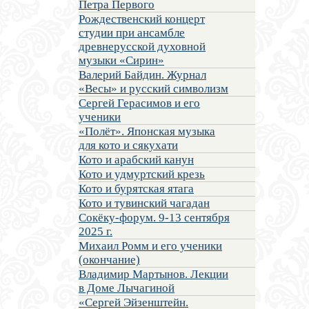
Петра Первого
Рождественский концерт
студии при ансамбле
древнерусской духовной
музыки «Сирин»
Валерий Байдин. Журнал
«Весы» и русский символизм
Сергей Герасимов и его
ученики
«Полёт». Японская музыка
для кото и сякухати
Кото и арабский канун
Кото и удмуртский крезь
Кото и бурятская ятага
Кото и тувинский чагадан
Сокёку-форум. 9-13 сентября
2025 г.
Михаил Ромм и его ученики
(окончание)
Владимир Мартынов. Лекции
в Доме Лычагиной
«Сергей Эйзенштейн.