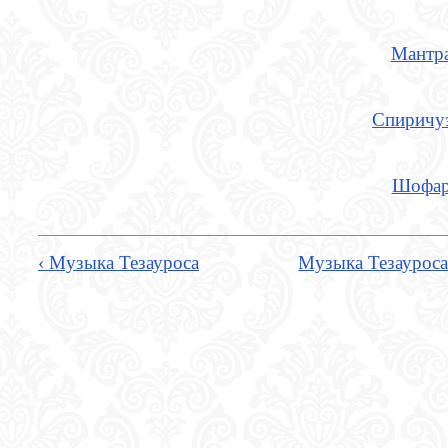
Мантр
Спиричу
Шофа
‹ Музыка Тезауроса
Музыка Тезаурос