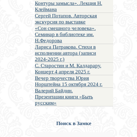
Контуры замысла». Лекция Н.
Клеймана
Сергей Потапов. Авторская
экскурсия по выставке
«Сон смешного человека».
Семинар в библиотеке им.
Н.Федорова
Лариса Патракова. Стихи в
исполнении автора (записи
2024-2025 г.)
С. Старостин и М. Калдарару.
Концерт 4 апреля 2025 г.
Вечер творчества Юрия
Норштейна 15 октября 2024 г.
Валерий Байдин.
Презентации книги «Быть
русским»
Поиск в Замке