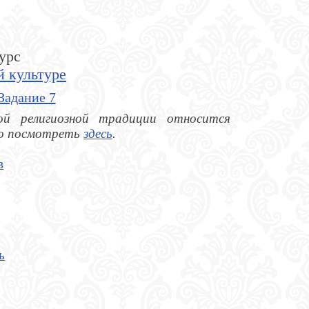
урс
й культуре
Задание 7
ой религиозной традиции относится
о посмотреть
здесь
.
в
ь