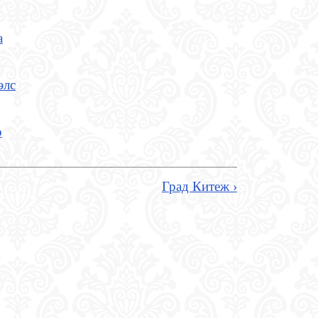
а
элс
р
а
Град Китеж ›