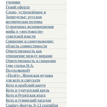
ученики
Гений офорта
Слово, устремлённое в
Запределье: русская
космическая поэтика
О причинах возникновения
мифа о «жестокости»
советской власти
Смирение и самоуважение:
область совместимости
Ответственность как
отношение между мирами
Ответственность и смирение
(две статьи Н.А.
Подзолковой)
«Полёт». Японская музыка
для кото и сякухати
Кото и арабский канун
Кото и удмуртский крезь
Кото и бурятская ятага
Кото и тувинский чагадан
Сокёку-форум. 9-13 сентября