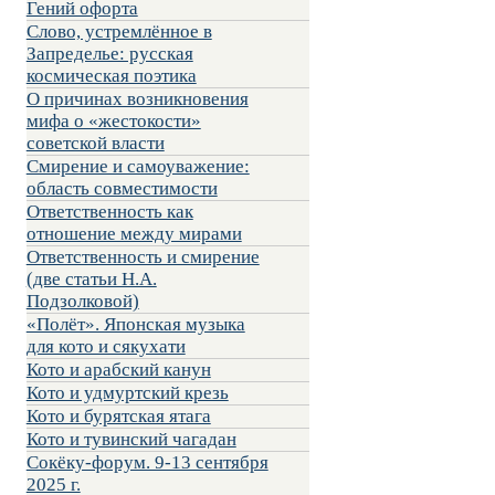
Гений офорта
Слово, устремлённое в
Запределье: русская
космическая поэтика
О причинах возникновения
мифа о «жестокости»
советской власти
Смирение и самоуважение:
область совместимости
Ответственность как
отношение между мирами
Ответственность и смирение
(две статьи Н.А.
Подзолковой)
«Полёт». Японская музыка
для кото и сякухати
Кото и арабский канун
Кото и удмуртский крезь
Кото и бурятская ятага
Кото и тувинский чагадан
Сокёку-форум. 9-13 сентября
2025 г.