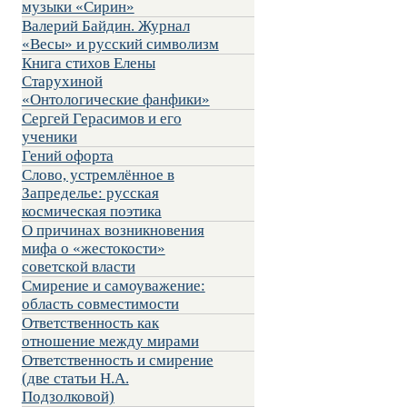
музыки «Сирин»
Валерий Байдин. Журнал
«Весы» и русский символизм
Книга стихов Елены
Старухиной
«Онтологические фанфики»
Сергей Герасимов и его
ученики
Гений офорта
Слово, устремлённое в
Запределье: русская
космическая поэтика
О причинах возникновения
мифа о «жестокости»
советской власти
Смирение и самоуважение:
область совместимости
Ответственность как
отношение между мирами
Ответственность и смирение
(две статьи Н.А.
Подзолковой)