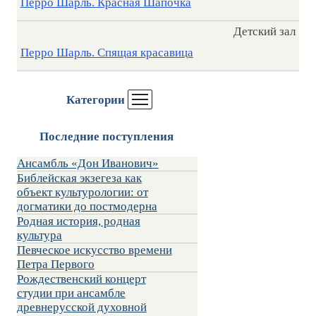
Перро Шарль. Красная Шапочка
Детский зал
Перро Шарль. Спящая красавица
Категории
Последние поступления
Ансамбль «Дон Иванович»
Библейская экзегеза как
объект культурологии: от
догматики до постмодерна
Родная история, родная
культура
Певческое искусство времени
Петра Первого
Рождественский концерт
студии при ансамбле
древнерусской духовной