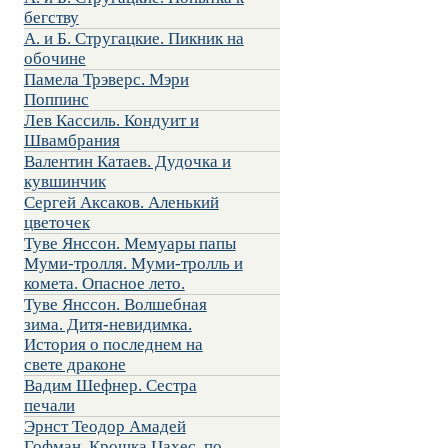
бегству
А. и Б. Стругацкие. Пикник на
обочине
Памела Трэверс. Мэри
Поппинс
Лев Кассиль. Кондуит и
Швамбрания
Валентин Катаев. Дудочка и
кувшинчик
Сергей Аксаков. Аленький
цветочек
Туве Янссон. Мемуары папы
Муми-тролля. Муми-тролль и
комета. Опасное лето.
Туве Янссон. Волшебная
зима. Дитя-невидимка.
История о последнем на
свете драконе
Вадим Шефнер. Сестра
печали
Эрнст Теодор Амадей
Гофман. Крошка Цахес, по