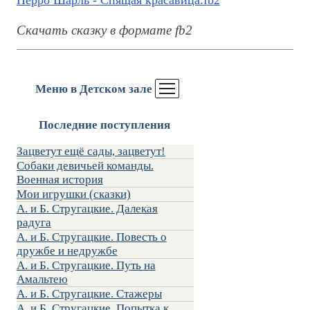
Перро Шарль - Спящая красавица.fb2
Скачать сказку в формате fb2
Меню в Детском зале
Последние поступления
Зацветут ещё сады, зацветут!
Собаки девичьей команды.
Военная история
Мои игрушки (сказки)
А. и Б. Стругацкие. Далекая
радуга
А. и Б. Стругацкие. Повесть о
дружбе и недружбе
А. и Б. Стругацкие. Путь на
Амальтею
А. и Б. Стругацкие. Стажеры
А. и Б. Стругацкие. Попытка к