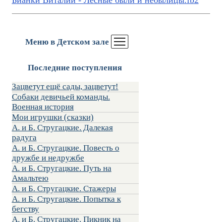
Бианки Виталий - Лесные были и небылицы.fb2
Меню в Детском зале
Последние поступления
Зацветут ещё сады, зацветут!
Собаки девичьей команды.
Военная история
Мои игрушки (сказки)
А. и Б. Стругацкие. Далекая
радуга
А. и Б. Стругацкие. Повесть о
дружбе и недружбе
А. и Б. Стругацкие. Путь на
Амальтею
А. и Б. Стругацкие. Стажеры
А. и Б. Стругацкие. Попытка к
бегству
А. и Б. Стругацкие. Пикник на