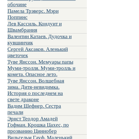
обочине
Памела Трэверс. Мэри
Поппинс
Лев Кассиль. Кондуит и
Швамбрания
Валентин Катаев. Дудочка и
кувшинчик
Сергей Аксаков. Аленький
цветочек
Туве Янссон. Мемуары папы
Муми-тролля. Муми-тролль и
комета. Опасное лето.
Туве Янссон. Волшебная
зима. Дитя-невидимка.
История о последнем на
свете драконе
Вадим Шефнер. Сестра
печали
Эрнст Теодор Амадей
Гофман. Крошка Цахес, по
прозванию Циннобер
Вильгельм Гауф. Маленький