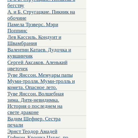
бегству
А. и Б. Стругацкие. Пикник на
обочине
Памела Трэверс. Мэри
Поппинс
Лев Кассиль. Кондуит и
Швамбрания
Валентин Катаев. Дудочка и
кувшинчик
Сергей Аксаков. Аленький
цветочек
Туве Янссон. Мемуары папы
Муми-тролля. Муми-тролль и
комета. Опасное лето.
Туве Янссон. Волшебная
зима. Дитя-невидимка.
История о последнем на
свете драконе
Вадим Шефнер. Сестра
печали
Эрнст Теодор Амадей
Гофман. Крошка Цахес, по