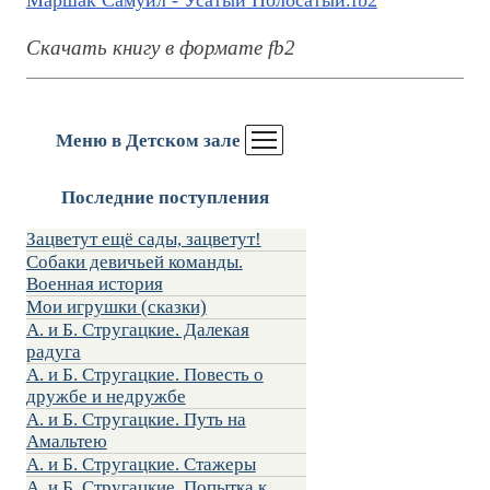
Маршак Самуил - Усатый Полосатый.fb2
Скачать книгу в формате fb2
Меню в Детском зале
Последние поступления
Зацветут ещё сады, зацветут!
Собаки девичьей команды.
Военная история
Мои игрушки (сказки)
А. и Б. Стругацкие. Далекая
радуга
А. и Б. Стругацкие. Повесть о
дружбе и недружбе
А. и Б. Стругацкие. Путь на
Амальтею
А. и Б. Стругацкие. Стажеры
А. и Б. Стругацкие. Попытка к