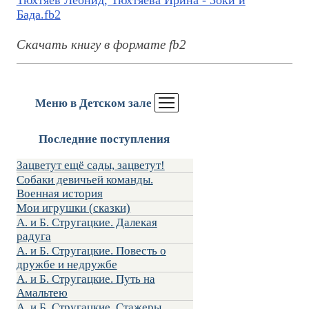
Тюхтяев Леонид, Тюхтяева Ирина - Зоки и
Бада.fb2
Скачать книгу в формате fb2
Меню в Детском зале
Последние поступления
Зацветут ещё сады, зацветут!
Собаки девичьей команды.
Военная история
Мои игрушки (сказки)
А. и Б. Стругацкие. Далекая
радуга
А. и Б. Стругацкие. Повесть о
дружбе и недружбе
А. и Б. Стругацкие. Путь на
Амальтею
А. и Б. Стругацкие. Стажеры