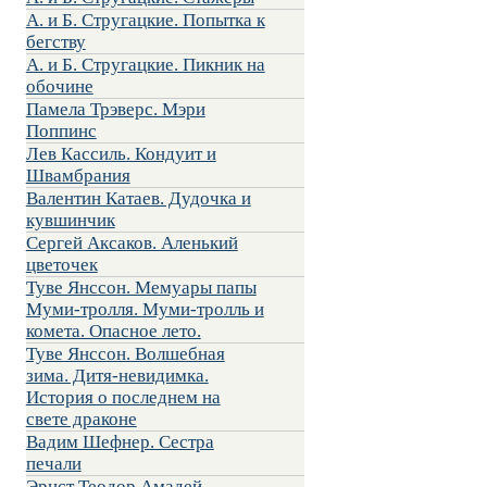
А. и Б. Стругацкие. Попытка к
бегству
А. и Б. Стругацкие. Пикник на
обочине
Памела Трэверс. Мэри
Поппинс
Лев Кассиль. Кондуит и
Швамбрания
Валентин Катаев. Дудочка и
кувшинчик
Сергей Аксаков. Аленький
цветочек
Туве Янссон. Мемуары папы
Муми-тролля. Муми-тролль и
комета. Опасное лето.
Туве Янссон. Волшебная
зима. Дитя-невидимка.
История о последнем на
свете драконе
Вадим Шефнер. Сестра
печали
Эрнст Теодор Амадей