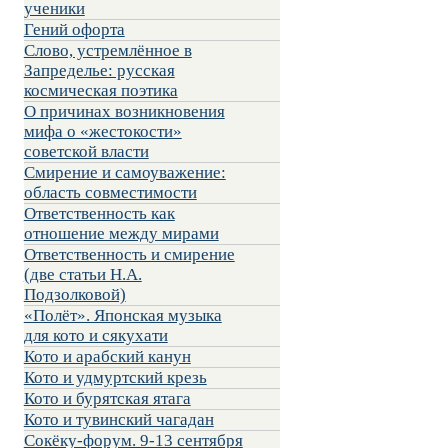
ученики
Гений офорта
Слово, устремлённое в
Запределье: русская
космическая поэтика
О причинах возникновения
мифа о «жестокости»
советской власти
Смирение и самоуважение:
область совместимости
Ответственность как
отношение между мирами
Ответственность и смирение
(две статьи Н.А.
Подзолковой)
«Полёт». Японская музыка
для кото и сякухати
Кото и арабский канун
Кото и удмуртский крезь
Кото и бурятская ятага
Кото и тувинский чагадан
Сокёку-форум. 9-13 сентября