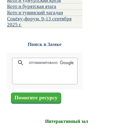
Кото и удмуртский крезь
Кото и бурятская ятага
Кото и тувинский чагадан
Сокёку-форум. 9-13 сентября
2025 г.
Поиск в Замке
Помогите ресурсу
Интерактивный зал