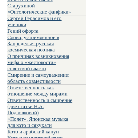
Старухиной
«Онтологические фанфики»
Сергей Герасимов и его
ученики
Гений офорта
Слово, устремлённое в
Запределье: русская
космическая поэтика
О причинах возникновения
мифа о «жестокости»
советской власти
Смирение и самоуважение:
область совместимости
Ответственность как
отношение между мирами
Ответственность и смирение
(две статьи Н.А.
Подзолковой)
«Полёт». Японская музыка
для кото и сякухати
Кото и арабский канун