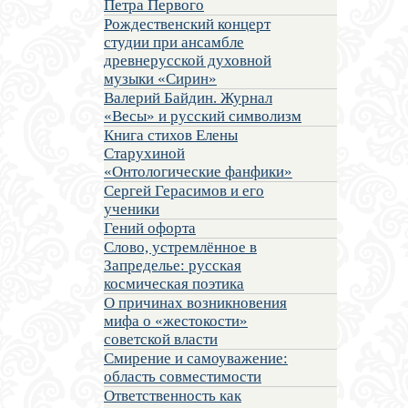
Петра Первого
Рождественский концерт
студии при ансамбле
древнерусской духовной
музыки «Сирин»
Валерий Байдин. Журнал
«Весы» и русский символизм
Книга стихов Елены
Старухиной
«Онтологические фанфики»
Сергей Герасимов и его
ученики
Гений офорта
Слово, устремлённое в
Запределье: русская
космическая поэтика
О причинах возникновения
мифа о «жестокости»
советской власти
Смирение и самоуважение:
область совместимости
Ответственность как