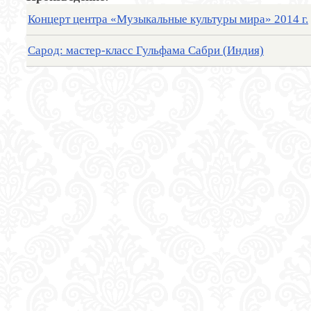
Концерт центра «Музыкальные культуры мира» 2014 г.
Сарод: мастер-класс Гульфама Сабри (Индия)