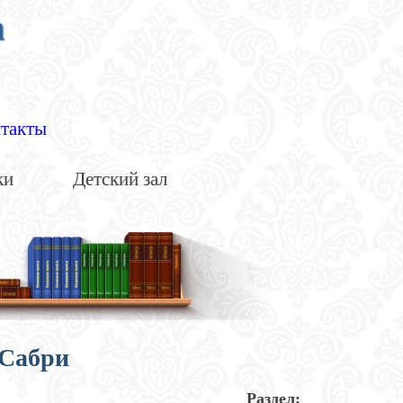
а
такты
ки
Детский зал
 Сабри
Раздел: