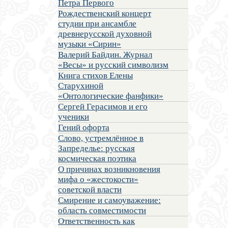
Петра Первого
Рождественский концерт
студии при ансамбле
древнерусской духовной
музыки «Сирин»
Валерий Байдин. Журнал
«Весы» и русский символизм
Книга стихов Елены
Старухиной
«Онтологические фанфики»
Сергей Герасимов и его
ученики
Гений офорта
Слово, устремлённое в
Запределье: русская
космическая поэтика
О причинах возникновения
мифа о «жестокости»
советской власти
Смирение и самоуважение:
область совместимости
Ответственность как