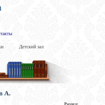
а
такты
ки
Детский зал
в А.
Раздел: