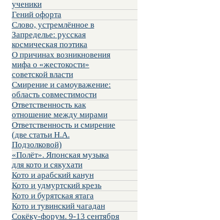
ученики
Гений офорта
Слово, устремлённое в
Запределье: русская
космическая поэтика
О причинах возникновения
мифа о «жестокости»
советской власти
Смирение и самоуважение:
область совместимости
Ответственность как
отношение между мирами
Ответственность и смирение
(две статьи Н.А.
Подзолковой)
«Полёт». Японская музыка
для кото и сякухати
Кото и арабский канун
Кото и удмуртский крезь
Кото и бурятская ятага
Кото и тувинский чагадан
Сокёку-форум. 9-13 сентября