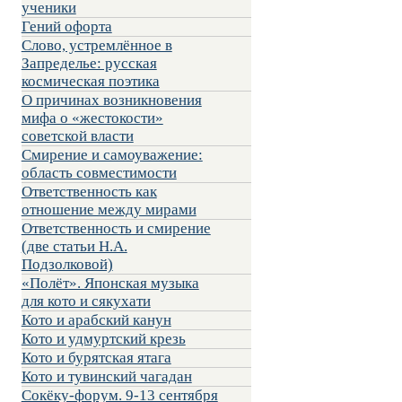
ученики
Гений офорта
Слово, устремлённое в
Запределье: русская
космическая поэтика
О причинах возникновения
мифа о «жестокости»
советской власти
Смирение и самоуважение:
область совместимости
Ответственность как
отношение между мирами
Ответственность и смирение
(две статьи Н.А.
Подзолковой)
«Полёт». Японская музыка
для кото и сякухати
Кото и арабский канун
Кото и удмуртский крезь
Кото и бурятская ятага
Кото и тувинский чагадан
Сокёку-форум. 9-13 сентября