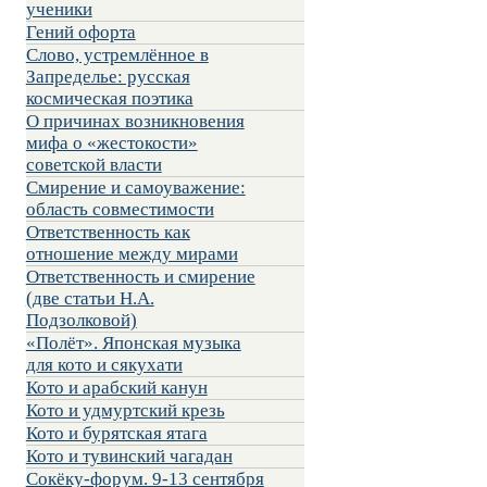
ученики
Гений офорта
Слово, устремлённое в
Запределье: русская
космическая поэтика
О причинах возникновения
мифа о «жестокости»
советской власти
Смирение и самоуважение:
область совместимости
Ответственность как
отношение между мирами
Ответственность и смирение
(две статьи Н.А.
Подзолковой)
«Полёт». Японская музыка
для кото и сякухати
Кото и арабский канун
Кото и удмуртский крезь
Кото и бурятская ятага
Кото и тувинский чагадан
Сокёку-форум. 9-13 сентября