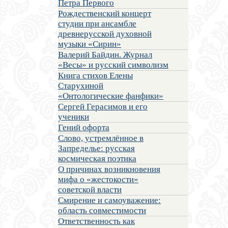
Петра Первого
Рождественский концерт
студии при ансамбле
древнерусской духовной
музыки «Сирин»
Валерий Байдин. Журнал
«Весы» и русский символизм
Книга стихов Елены
Старухиной
«Онтологические фанфики»
Сергей Герасимов и его
ученики
Гений офорта
Слово, устремлённое в
Запределье: русская
космическая поэтика
О причинах возникновения
мифа о «жестокости»
советской власти
Смирение и самоуважение:
область совместимости
Ответственность как