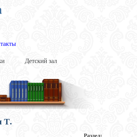
а
такты
ки
Детский зал
 Т.
Раздел: