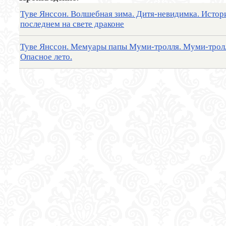
Туве Янссон. Волшебная зима. Дитя-невидимка. Истор
последнем на свете драконе
Туве Янссон. Мемуары папы Муми-тролля. Муми-тролл
Опасное лето.