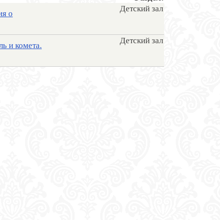
Детский зал
ия о
Детский зал
ь и комета.