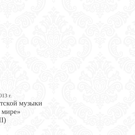
013 г.
тской музыки
 мире»
II)