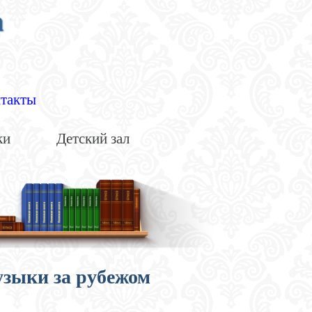
а
такты
ки
Детский зал
узыки за рубежом