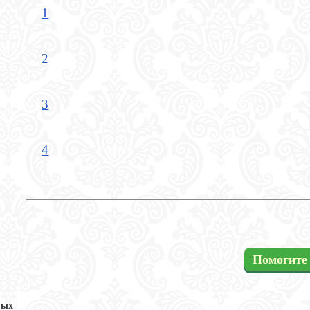
1
2
3
4
Помогите 
вых