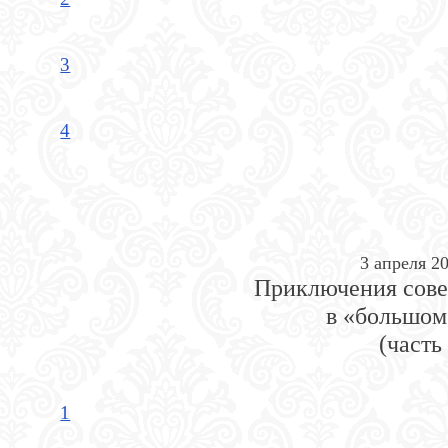
3
4
3 апреля 20
Приключения сове
в «большом
(часть 
1