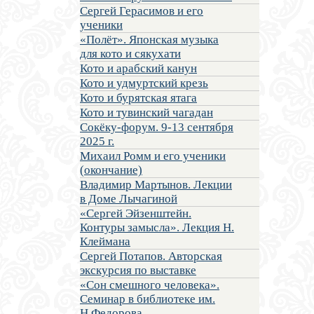
Сергей Герасимов и его
ученики
«Полёт». Японская музыка
для кото и сякухати
Кото и арабский канун
Кото и удмуртский крезь
Кото и бурятская ятага
Кото и тувинский чагадан
Сокёку-форум. 9-13 сентября
2025 г.
Михаил Ромм и его ученики
(окончание)
Владимир Мартынов. Лекции
в Доме Лычагиной
«Сергей Эйзенштейн.
Контуры замысла». Лекция Н.
Клеймана
Сергей Потапов. Авторская
экскурсия по выставке
«Сон смешного человека».
Семинар в библиотеке им.
Н.Федорова