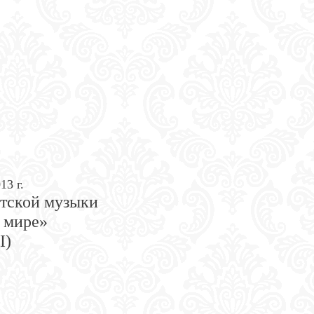
13 г.
тской музыки
 мире»
I)