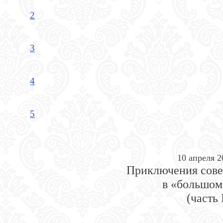
2
3
4
5
10 апреля 2
Приключения сове
в «большом
(часть 