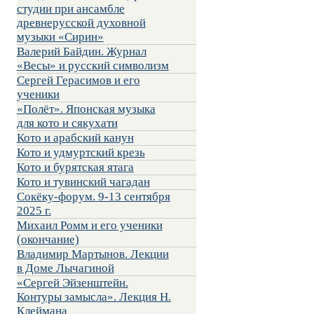
студии при ансамбле
древнерусской духовной
музыки «Сирин»
Валерий Байдин. Журнал
«Весы» и русский символизм
Сергей Герасимов и его
ученики
«Полёт». Японская музыка
для кото и сякухати
Кото и арабский канун
Кото и удмуртский крезь
Кото и бурятская ятага
Кото и тувинский чагадан
Сокёку-форум. 9-13 сентября
2025 г.
Михаил Ромм и его ученики
(окончание)
Владимир Мартынов. Лекции
в Доме Лычагиной
«Сергей Эйзенштейн.
Контуры замысла». Лекция Н.
Клеймана