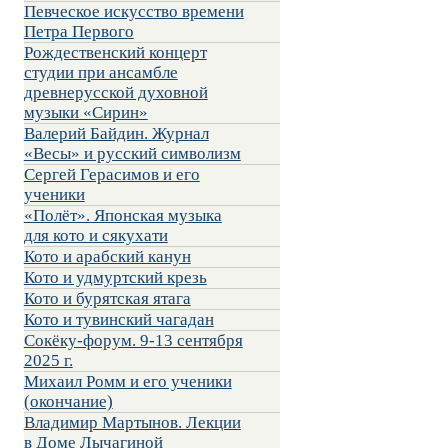
Певческое искусство времени
Петра Первого
Рождественский концерт
студии при ансамбле
древнерусской духовной
музыки «Сирин»
Валерий Байдин. Журнал
«Весы» и русский символизм
Сергей Герасимов и его
ученики
«Полёт». Японская музыка
для кото и сякухати
Кото и арабский канун
Кото и удмуртский крезь
Кото и бурятская ятага
Кото и тувинский чагадан
Сокёку-форум. 9-13 сентября
2025 г.
Михаил Ромм и его ученики
(окончание)
Владимир Мартынов. Лекции
в Доме Лычагиной