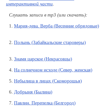
интерактивной части
.
Слушать записи в mp3 (или скачать):
1.
Мария-дева. Верба (Весенние обрядовые)
2.
Полынь (Забайкальские староверы)
3.
Знамя царское (Некрасовцы)
4.
На солнечном исходе (Север, женская)
5.
Небылица в лицах (Скоморошья)
6.
Добрыня (Былина)
7.
Павлин. Перепелка (Белгород)