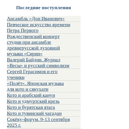
Последние поступления
Ансамбль «Дон Иванович»
Певческое искусство времени
Петра Первого
Рождественский концерт
студии при ансамбле
древнерусской духовной
музыки «Сирин»
Валерий Байдин. Журнал
«Весы» и русский символизм
Сергей Герасимов и его
ученики
«Полёт». Японская музыка
для кото и сякухати
Кото и арабский канун
Кото и удмуртский крезь
Кото и бурятская ятага
Кото и тувинский чагадан
Сокёку-форум. 9-13 сентября
2025 г.