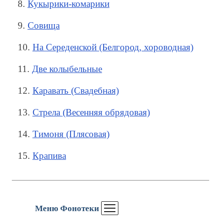
8.
Кукырики-комарики
9.
Совища
10.
На Середенской (Белгород, хороводная)
11.
Две колыбельные
12.
Каравать (Свадебная)
13.
Стрела (Весенняя обрядовая)
14.
Тимоня (Плясовая)
15.
Крапива
Меню Фонотеки