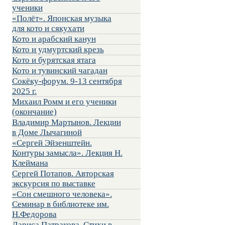
ученики
«Полёт». Японская музыка
для кото и сякухати
Кото и арабский канун
Кото и удмуртский крезь
Кото и бурятская ятага
Кото и тувинский чагадан
Сокёку-форум. 9-13 сентября
2025 г.
Михаил Ромм и его ученики
(окончание)
Владимир Мартынов. Лекции
в Доме Лычагиной
«Сергей Эйзенштейн.
Контуры замысла». Лекция Н.
Клеймана
Сергей Потапов. Авторская
экскурсия по выставке
«Сон смешного человека».
Семинар в библиотеке им.
Н.Федорова
Лариса Патракова. Стихи в