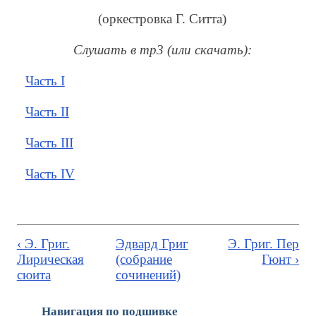
(оркестровка Г. Ситта)
Cлушать в mp3 (или скачать):
Часть I
Часть II
Часть III
Часть IV
‹ Э. Григ.
Эдвард Григ
Э. Григ. Пер
Лирическая
(собрание
Гюнт ›
сюита
сочинений)
Навигация по подшивке