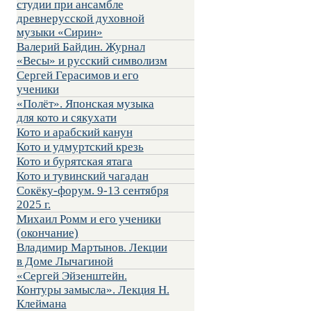
студии при ансамбле
древнерусской духовной
музыки «Сирин»
Валерий Байдин. Журнал
«Весы» и русский символизм
Сергей Герасимов и его
ученики
«Полёт». Японская музыка
для кото и сякухати
Кото и арабский канун
Кото и удмуртский крезь
Кото и бурятская ятага
Кото и тувинский чагадан
Сокёку-форум. 9-13 сентября
2025 г.
Михаил Ромм и его ученики
(окончание)
Владимир Мартынов. Лекции
в Доме Лычагиной
«Сергей Эйзенштейн.
Контуры замысла». Лекция Н.
Клеймана