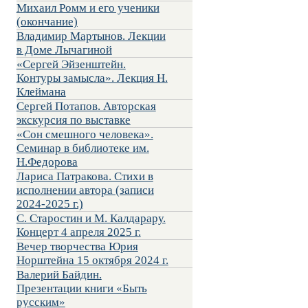
Михаил Ромм и его ученики
(окончание)
Владимир Мартынов. Лекции
в Доме Лычагиной
«Сергей Эйзенштейн.
Контуры замысла». Лекция Н.
Клеймана
Сергей Потапов. Авторская
экскурсия по выставке
«Сон смешного человека».
Семинар в библиотеке им.
Н.Федорова
Лариса Патракова. Стихи в
исполнении автора (записи
2024-2025 г.)
С. Старостин и М. Калдарару.
Концерт 4 апреля 2025 г.
Вечер творчества Юрия
Норштейна 15 октября 2024 г.
Валерий Байдин.
Презентации книги «Быть
русским»