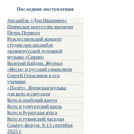
Последние поступления
Ансамбль «Дон Иванович»
Певческое искусство времени
Петра Первого
Рождественский концерт
студии при ансамбле
древнерусской духовной
музыки «Сирин»
Валерий Байдин. Журнал
«Весы» и русский символизм
Сергей Герасимов и его
ученики
«Полёт». Японская музыка
для кото и сякухати
Кото и арабский канун
Кото и удмуртский крезь
Кото и бурятская ятага
Кото и тувинский чагадан
Сокёку-форум. 9-13 сентября
2025 г.