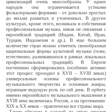
цивилизаций очень многообразна. У одних
народов она ограничивается устными
фольклорными формами – от довольно простых
до весьма развитых и утонченных. В других
культурах, кроме этого, возникала и собственная
профессиональная музыка, никак не связанная с
европейской традицией (Индия, Китай, Иран,
Турция, Индонезия и др.). В еще большем
количестве стран можно отметить своеобразные
национальные формы культовой музыки (тоже,
естественно, развивавшихся в рамках локальных
профессиональных традиций). В Европе
постепенно сформировались (особенно активно
этот процесс проходил в XVII – XVIII веках)
универсальные основы профессионального
музыкального творчества и основные жанры,
играющие ведущую роль по сей день. В орбиту
именно европейского музыкального мышления в
XVIII веке включилась Россия, а на протяжении
XIX и XX веков – практически все страны мира.
Таким образом в каждой из стран сегодня