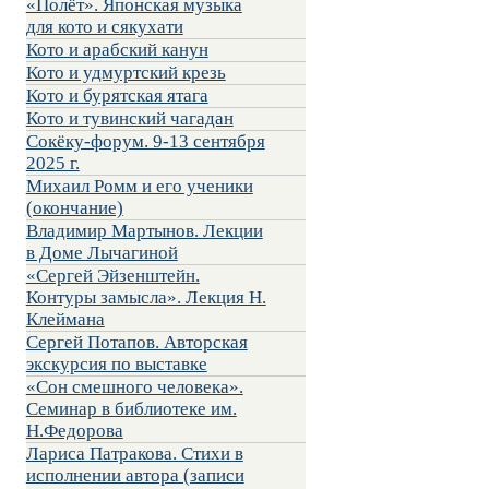
«Полёт». Японская музыка
для кото и сякухати
Кото и арабский канун
Кото и удмуртский крезь
Кото и бурятская ятага
Кото и тувинский чагадан
Сокёку-форум. 9-13 сентября
2025 г.
Михаил Ромм и его ученики
(окончание)
Владимир Мартынов. Лекции
в Доме Лычагиной
«Сергей Эйзенштейн.
Контуры замысла». Лекция Н.
Клеймана
Сергей Потапов. Авторская
экскурсия по выставке
«Сон смешного человека».
Семинар в библиотеке им.
Н.Федорова
Лариса Патракова. Стихи в
исполнении автора (записи