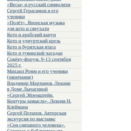
«Весы» и русский символизм
Сергей Герасимов и его
ученики
«Полёт». Японская музыка
для кото и сякухати
Кото и арабский канун
Кото и удмуртский крезь
Кото и бурятская ятага
Кото и тувинский чагадан
Сокёку-форум. 9-13 сентября
2025 г.
Михаил Ромм и его ученики
(окончание)
Владимир Мартынов. Лекции
в Доме Лычагиной
«Сергей Эйзенштейн.
Контуры замысла». Лекция Н.
Клеймана
Сергей Потапов. Авторская
экскурсия по выставке
«Сон смешного человека».
Семинар в библиотеке им.