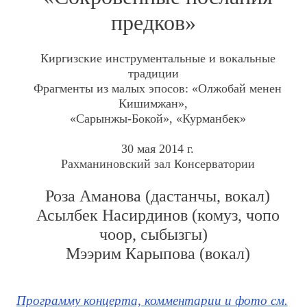
предков»
Киргизские инструментальные и вокальные
традиции
Фрагменты из малых эпосов: «Олжобай менен
Кишимжан»,
«Сарынжы-Бокой», «Курманбек»
30 мая 2014 г.
Рахманиновский зал Консерватории
Роза Аманова (дастанчы, вокал)
Асылбек Насирдинов (комуз, чопо
чоор, сыбызгы)
Мээрим Карыпова (вокал)
Программу концерта, комментарии и фото см.