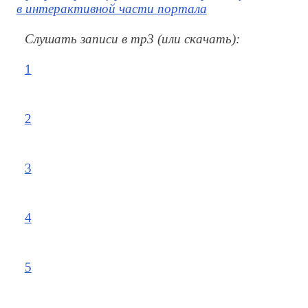
в интерактивной части портала
Cлушать записи в mp3 (или скачать):
1
2
3
4
5