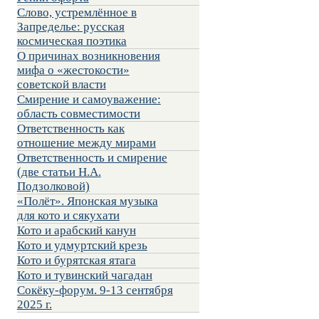
Слово, устремлённое в
Запределье: русская
космическая поэтика
О причинах возникновения
мифа о «жестокости»
советской власти
Смирение и самоуважение:
область совместимости
Ответственность как
отношение между мирами
Ответственность и смирение
(две статьи Н.А.
Подзолковой)
«Полёт». Японская музыка
для кото и сякухати
Кото и арабский канун
Кото и удмуртский крезь
Кото и бурятская ятага
Кото и тувинский чагадан
Сокёку-форум. 9-13 сентября
2025 г.