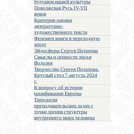
будущем нашей культуры
Поволжская Русь IV-VII
веков
Критерии оценки
литературно-
художественного текста
Феномен книги в переходную
эпоху
Эйдосферы Сергея Потапова
Смыслы и ценности эпохи
Водолея
Творчество Сергея Потапова.
Круглый стол 7 августа 2024
г.
К вопросу об истории
нацификации Европы
Типология
преподавательских задач с
точки зрения структуры
внутреннего мира человека