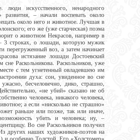
. люди искусственного, ненародного
» развития, – начали воспевать около
омещать около него и животное. Лучшая в
онского; его же (уже старческая) поэма
ворит о животном Некрасов, например в
 – 3 строках, о лошади, которую мужик
ти перегруженный воз, а затем начинает
красова истязание лошади Достоевский
м сне Раскольникова. Раскольников, уже
месте с тем угнетенный овладевшею им
настроении духа: сон, увиденное во сне
 ужасно, бесчеловечно, дико, страшно,
Действительно, «не убий» сказано не об
собственно человека, никакого человека,
ивотное; а если «нисколько не страшно»
может раньше или позже, так или иначе,
озможность убить и человека; ну, –
оцентщицу. Во сне Раскольников получил
 Из других наших художников-поэтов на
) и особенно Толстой. Его «Холстомер»