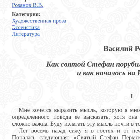
Розанов В.В.
Категория:
Художественная проза
Эссеистика
Литература
Василий Р
Как святой Стефан порубил
и как началось на
I
Мне хочется выразить мысль, которую я мно
определенного повода ее высказать, хотя он
сложно важна. Буду излагать эту мысль почти в то
Лет восемь назад сижу я в гостях и от неч
Попалась следующая: «Святый Стефан Пермск