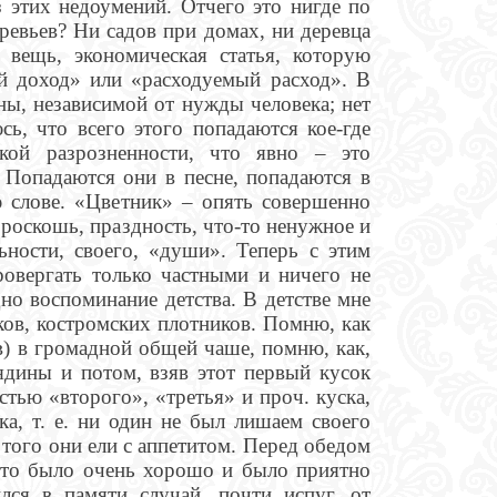
 этих недоумений. Отчего это нигде по
ревьев? Ни садов при домах, ни деревца
 вещь, экономическая статья, которую
й доход» или «расходуемый расход». В
ены, независимой от нужды человека; нет
сь, что всего этого попадаются кое-где
кой разрозненности, что явно – это
. Попадаются они в песне, попадаются в
ю слове. «Цветник» – опять совершенно
, роскошь, праздность, что-то ненужное и
ьности, своего, «души». Теперь с этим
овергать только частными и ничего не
но воспоминание детства. В детстве мне
ков, костромских плотников. Помню, как
) в громадной общей чаше, помню, как,
ядины и потом, взяв этот первый кусок
стью «второго», «третья» и проч. куска,
а, т. е. ни один не был лишаем своего
о того они ели с аппетитом. Перед обедом
это было очень хорошо и было приятно
лся в памяти случай, почти испуг, от