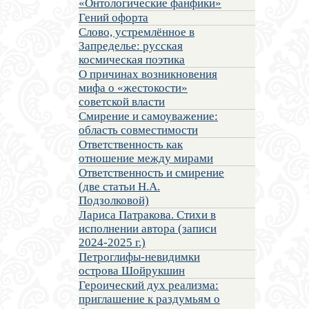
«Онтологические фанфики»
Гений офорта
Слово, устремлённое в
Запределье: русская
космическая поэтика
О причинах возникновения
мифа о «жестокости»
советской власти
Смирение и самоуважение:
область совместимости
Ответственность как
отношение между мирами
Ответственность и смирение
(две статьи Н.А.
Подзолковой)
Лариса Патракова. Стихи в
исполнении автора (записи
2024-2025 г.)
Петроглифы-невидимки
острова Шойрукшин
Героический дух реализма:
приглашение к раздумьям о