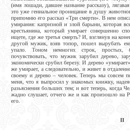
(имя лошади, давшее название рассказу), лягав
это уже гениальное проницание в душу животного
припомню его рассказ «Три смерти». В нем опис
умирания: капризной и злой барыни, которая все
крестьянина, который умирает совершенно сп
ищете, где же третья смерть? И, взглянув на коне
другой мужик, взяв топор, пошел вырубать ему
упало. Тоном немногих строк, простых, б
почувствовать, что мужик зарубил дерево, зар
экономически срубил березу. И дерево «умирает»
же умирает, а следовательно, и живет в отдален
своему и дерево – человек. Теперь мы совсем п
меня, что я выпросил у знакомых книжку, надея
разьяснения больших тем; и вот теперь, когда Ч
жадно слушает, отчего же и как произошло на Р
его.
II