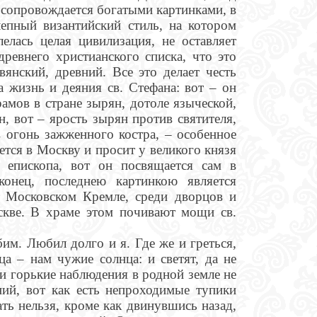
а сопровождается богатыми картинками, в
лепный византийский стиль, на котором
лелась целая цивилизация, не оставляет
древнего христианского списка, что это
янский, древний. Все это делает честь
а жизнь и деяния св. Стефана: вот – он
рамов в стране зырян, дотоле языческой,
, вот – ярость зырян против святителя,
в огонь зажженного костра, – особенное
ется в Москву и просит у великого князя
 епископа, вот он посвящается сам в
конец, последнею картинкою является
в Московском Кремле, среди дворцов и
скве. В храме этом почивают мощи св.
им. Любил долго и я. Где же и греться,
ца – нам чужие солнца: и светят, да не
и горькие наблюдения в родной земле не
ий, вот как есть непроходимые тупики
ть нельзя, кроме как двинувшись назад,