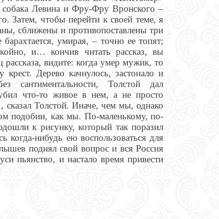
ая собака Левина и Фру-Фру Вронского –
. Затем, чтобы перейти к своей теме, я
аны, сближены и противопоставлены три
 барахтается, умирая, – точно ее топят;
окойно, и… кончив читать рассказ, вы
ц рассказа, видите: когда умер мужик, то
 крест. Дерево качнулось, застонало и
ез сантиментальности, Толстой дал
убил что-то живое в нем, а не просто
, сказал Толстой. Иначе, чем мы, однако
ном подобии, как мы. По-маленькому, по-
одошли к рисунку, который так поразил
сь когда-нибудь ею воспользоваться для
елышев поднял свой вопрос и вся Россия
уси пьянство, и настало время привести