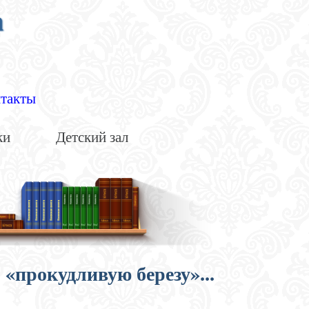
а
такты
ки
Детский зал
«прокудливую березу»...