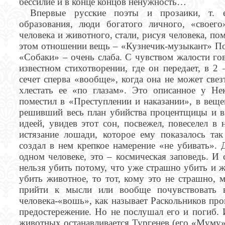
бессилие и в конце концов ненужность…
Впервые русские поэты и прозаики, т. е
образования, люди богатого личного, «своего
человека и животного, стали, рисуя человека, п
этом отношении вещь – «Кузнечик-музыкант» Пол
«Собаки» – очень слаба. С чувством жалости го
известном стихотворении, где он передает, в 2
сечет сперва «вообще», когда она не может свез
хлестать ее «по глазам». Это описанное у Не
поместил в «Преступлении и наказании», в веще
решивший весь план убийства процентщицы и в
идеей, увидев этот сон, посвежел, повеселел в 
истязание лошади, которое ему показалось так
создал в нем крепкое намерение «не убивать». 
одном человеке, это – космическая заповедь. И 
нельзя убить потому, что уже страшно убить и ж
убить животное, то тот, кому это не страшно, 
прийти к мысли или вообще почувствовать в
человека-«вошь», как называет Раскольников пр
предостережение. Но не послушал его и погиб.
животных останавливается Тургенев (его «Муму»