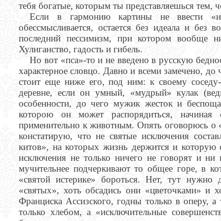
тебя богатые, которым ты представляешься тем, че
Если в гармонию картины не ввести «и 
обессмысливается, остается без идеала и без 
последний пессимизм, при котором вообще н
Хулиганство, гадость и гибель.
Но вот «пса»-то и не введено в русскую беднос
характерное словцо. Давно и всеми замечено, до 
стоит еще ниже его, под ним: к своему соседу-
деревне, если он умный, «мудрый» кулак (вед
особенности, до чего мужик жесток и беспощ
которою он может распорядиться, начиная
применительно к животным. Опять оговорюсь о «
констатирую, что не святые исключения состав
китов», на которых жизнь держится и которую 
исключения не только ничего не говорят и ни 
мучительнее подчеркивают то общее горе, в к
«святой истерике» бороться. Нет, тут нужно
«святых», хоть обсадись они «цветочками» и х
Франциска Ассизского, годны только в оперу, а
только хлебом, а «исключительные совершенств