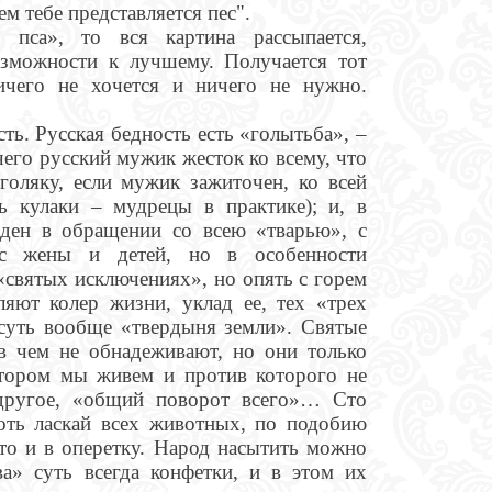
м тебе представляется пес".
пса», то вся картина рассыпается,
возможности к лучшему. Получается тот
ичего не хочется и ничего не нужно.
ть. Русская бедность есть «голытьба», –
чего русский мужик жесток ко всему, что
голяку, если мужик зажиточен, ко всей
ь кулаки – мудрецы в практике); и, в
аден в обращении со всею «тварью», с
 с жены и детей, но в особенности
святых исключениях», но опять с горем
ляют колер жизни, уклад ее, тех «трех
суть вообще «твердыня земли». Святые
в чем не обнадеживают, но они только
отором мы живем и против которого не
 другое, «общий поворот всего»… Сто
оть ласкай всех животных, по подобию
 то и в оперетку. Народ насытить можно
а» суть всегда конфетки, и в этом их