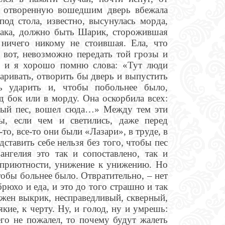
 в отворенную вошедшим дверь вбежала
под стола, известно, высунулась морда,
бака, должно быть Шарик, сторожившая
 ничего никому не стоившая. Ела, что
И вот, невозможно передать той грозы и
у, и я хорошо помню слова: «Тут люди
варивать, отворить бы дверь и выпустить
сь ударить и, чтобы побольнее было,
од бок или в морду. Она оскорбила всех:
аный пес, вошел сюда…» Между тем эти
ы, если чем и светились, даже перед
то, все-то они были «Лазари», в труде, в
дставить себе нельзя без того, чтобы пес
нгелия это так и сопоставлено, так и
есприютности, унижение к унижению. Но
чтобы больнее было. Отвратительно, – нет
брюхо и еда, и это до того страшно и так
ожен выкрик, несправедливый, скверный,
якие, к черту. Ну, и голод, ну и умрешь:
го не пожалел, то почему будут жалеть