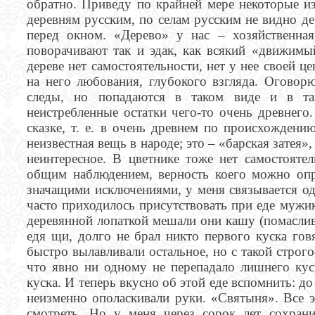
обратно. Приведу по крайней мере некоторые из
деревням русским, по селам русским не видно де
перед окном. «Дерево» у нас – хозяйственная
поворачивают так и эдак, как всякий «движимы
дереве нет самостоятельности, нет у нее своей ц
на него любования, глубокого взгляда. Оговорю
следы, но попадаются в таком виде и в та
неистребленные остатки чего-то очень древнего
сказке, т. е. в очень древнем по происхождени
неизвестная вещь в народе; это – «барская затея»
неинтересное. В цветнике тоже нет самостоятел
общим наблюдением, верность коего можно опр
значащими исключениями, у меня связывается од
часто приходилось присутствовать при еде мужи
деревянной лопаткой мешали они кашу (помаслив
едя щи, долго не брал никто первого куска гов
быстро вылавливали остальное, но с такой строго
что явно ни одному не перепадало лишнего куск
куска. И теперь вкусно об этой еде вспомнить: д
неизменно ополаскивали руки. «Святыня». Все 
смотреть. Но у меня через сорок лет сохрани