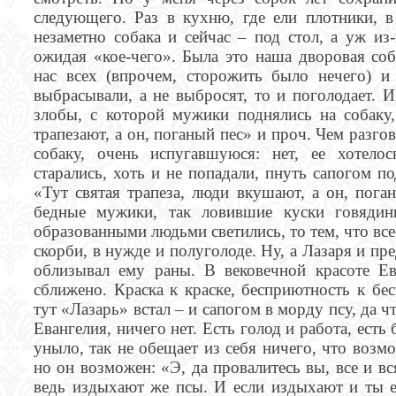
следующего. Раз в кухню, где ели плотники,
незаметно собака и сейчас – под стол, а уж из-
ожидая «кое-чего». Была это наша дворовая со
нас всех (впрочем, сторожить было нечего) и
выбрасывали, а не выбросят, то и поголодает. 
злобы, с которой мужики поднялись на собак
трапезают, а он, поганый пес» и проч. Чем разго
собаку, очень испугавшуюся: нет, ее хотело
старались, хоть и не попадали, пнуть сапогом п
«Тут святая трапеза, люди вкушают, а он, пог
бедные мужики, так ловившие куски говядин
образованными людьми светились, то тем, что все-
скорби, в нужде и полуголоде. Ну, а Лазаря и пре
облизывал ему раны. В вековечной красоте Ева
сближено. Краска к краске, бесприютность к б
тут «Лазарь» встал – и сапогом в морду псу, да 
Евангелия, ничего нет. Есть голод и работа, есть 
уныло, так не обещает из себя ничего, что возм
но он возможен: «Э, да провалитесь вы, все и вс
ведь издыхают же псы. И если издыхают и ты е