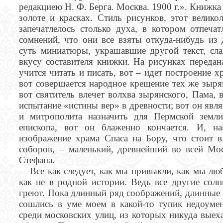
редакциею Н. Ф. Берга. Москва. 1900 г.». Книжк
золоте и красках. Стиль рисунков, этот велико
запечатлелось столько духа, в котором отпечат
сомнений, что они все взяты откуда-нибудь из 
суть миниатюры, украшавшие другой текст, слав
вкусу составителя книжки. На рисунках передан
учится читать и писать, вот – идет построение х
вот совершается народное крещение тех же зырян
вот святитель влечет волхва зырянского, Пама, 
испытание «истины вер» в древности; вот он явля
и митрополита назначить для Пермской земли
епископа, вот он блаженно кончается. И, на
изображение храма Спаса на Бору, что стоит 
соборов, – маленький, древнейший во всей Мо
Стефана.
Все как следует, как мы привыкли, как мы люб
как не в родной истории. Ведь все другие солн
греют. Пока длинный ряд соображений, длинные 
сошлись в уме моем в какой-то тупик недоумен
среди московских улиц, из которых никуда выеха