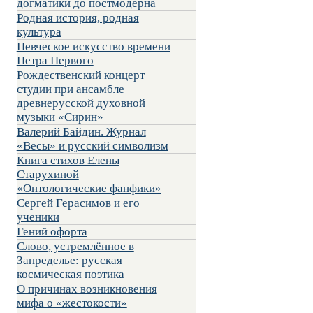
догматики до постмодерна
Родная история, родная
культура
Певческое искусство времени
Петра Первого
Рождественский концерт
студии при ансамбле
древнерусской духовной
музыки «Сирин»
Валерий Байдин. Журнал
«Весы» и русский символизм
Книга стихов Елены
Старухиной
«Онтологические фанфики»
Сергей Герасимов и его
ученики
Гений офорта
Слово, устремлённое в
Запределье: русская
космическая поэтика
О причинах возникновения
мифа о «жестокости»