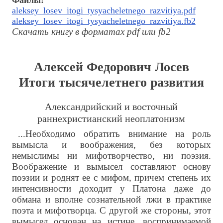
Файлы:
aleksey_losev_itogi_tysyacheletnego_razvitiya.pdf
aleksey_losev_itogi_tysyacheletnego_razvitiya.fb2
Скачать книгу в форматах pdf или fb2
Алексей Федорович Лосев
Итоги тысячелетнего развития
Александрийский и восточный
раннехристианский неоплатонизм
...Необходимо обратить внимание на роль
вымысла и воображения, без которых
немыслимы ни мифотворчество, ни поэзия.
Воображение и вымысел составляют основу
поэзии и роднят ее с мифом, причем степень их
интенсивности доходит у Платона даже до
обмана и вполне сознательной лжи в практике
поэта и мифотворца. С другой же стороны, этот
вымысел основан на истине, воспринимаемой