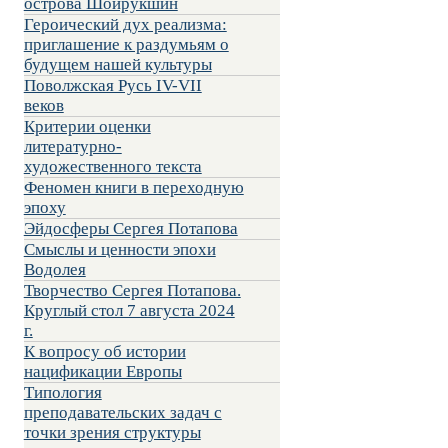
острова Шойрукшин
Героический дух реализма:
приглашение к раздумьям о
будущем нашей культуры
Поволжская Русь IV-VII
веков
Критерии оценки
литературно-
художественного текста
Феномен книги в переходную
эпоху
Эйдосферы Сергея Потапова
Смыслы и ценности эпохи
Водолея
Творчество Сергея Потапова.
Круглый стол 7 августа 2024
г.
К вопросу об истории
нацификации Европы
Типология
преподавательских задач с
точки зрения структуры