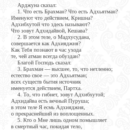
Арджуна сказал:
1. Что есть Брахман? Что есть Адхьятман?
Именуют что действием, Кришна?
Адхибхутой что здесь называют?
Что зовут Адхидайвой, Кешава?
2. В этом теле, о Мадхусудана,
совершается как Адхияджня?
Как Тебя познают в час ухода
те, чей атман всегда обуздан?
Благой Господь сказал:
3. Брахман — высшее, то, что нетленно;
естество свое — это Адхьятман;
всех существ бытия источник
именуется действием, Партха.
4. То, что гибнет, зовут Адхибхутой;
Адхидайва есть вечный Пуруша;
в этом теле Я есмь Адхияджня,
о прекраснейший из воплощенных.
5. Кто о Мне лишь одном помышляет
в смертный час, покидая тело,