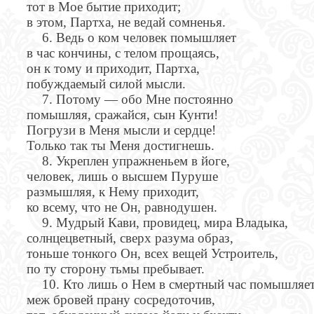
тот в Мое бытие приходит;
в этом, Партха, не ведай сомненья.
6. Ведь о ком человек помышляет
в час кончины, с телом прощаясь,
он к тому и приходит, Партха,
побуждаемый силой мысли.
7. Потому — обо Мне постоянно
помышляя, сражайся, сын Кунти!
Погрузи в Меня мысли и сердце!
Только так ты Меня достигнешь.
8. Укреплен упражненьем в йоге,
человек, лишь о высшем Пуруше
размышляя, к Нему приходит,
ко всему, что не Он, равнодушен.
9. Мудрый Кави, провидец, мира Владыка,
солнцецветный, сверх разума образ,
тоньше тонкого Он, всех вещей Устроитель,
по ту сторону тьмы пребывает.
10. Кто лишь о Нем в смертный час помышляет
меж бровей прану сосредоточив,