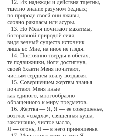
12. Их надежды и действия тщетны,
тщетно знание разумом бедных;
по природе своей они лживы,
словно ракшасы или асуры.
13. Но Меня почитают махатмы,
богоравной природой сияя,
видя вечный существ источник
лишь во Мне, на иное не глядя.
14. Постоянно тверды в обетах,
те подвижники, йоги достигнув,
своей бхакти Меня почитают,
чистым сердцем хвалу воздавая.
15. Совершением жертвы знанья
почитают Меня иные
как единого, многообразно
обращенного к миру предметов.
16. Жертва — Я, Я — ее совершенье,
возглас «свадха», священная куша,
заклинание, чистое масло,
Я — огонь, Я — в него приношенье.
17. Мира этого мать и отец Я,