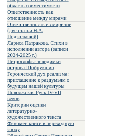
область совместимости
Ответственность как
отношение между мирами
Ответственность и смирение
(две статьи Н.А.
Подзолковой)
Лариса Патракова. Стихи в
исполнении автора (записи
2024-2025 г.)
Петроглифы-невидимки
острова Шойрукшин
Героический дух реализма:
приглашение к раздумьям о
будущем нашей культуры
Поволжская Русь IV-VII
веков
Критерии оценки
литературно-
художественного текста
Феномен книги в переходную
эпоху
Эйдосферы Сергея Потапова