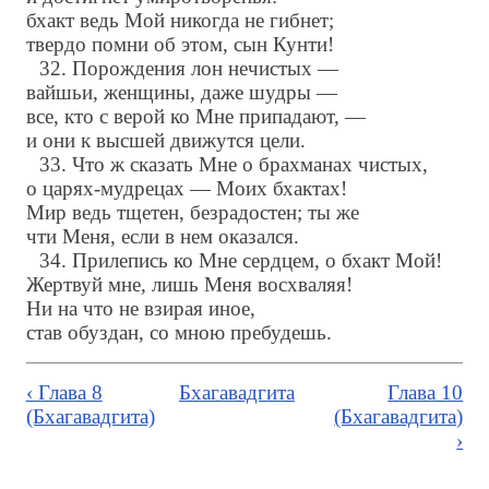
бхакт ведь Мой никогда не гибнет;
твердо помни об этом, сын Кунти!
32. Порождения лон нечистых —
вайшьи, женщины, даже шудры —
все, кто с верой ко Мне припадают, —
и они к высшей движутся цели.
33. Что ж сказать Мне о брахманах чистых,
о царях-мудрецах — Моих бхактах!
Мир ведь тщетен, безрадостен; ты же
чти Меня, если в нем оказался.
34. Прилепись ко Мне сердцем, о бхакт Мой!
Жертвуй мне, лишь Меня восхваляя!
Ни на что не взирая иное,
став обуздан, со мною пребудешь.
‹ Глава 8
Бхагавадгита
Глава 10
(Бхагавадгита)
(Бхагавадгита)
›