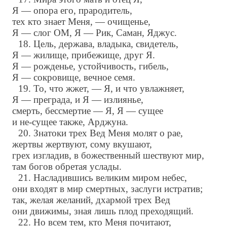
Я — опора его, прародитель,
тех кто знает Меня, — очищенье,
Я — слог ОМ, Я — Рик, Саман, Яджус.
18. Цель, держава, владыка, свидетель,
Я — жилище, прибежище, друг Я.
Я — рожденье, устойчивость, гибель,
Я — сокровище, вечное семя.
19. То, что жжет, — Я, и что увлажняет,
Я — преграда, и Я — излиянье,
смерть, бессмертие — Я, Я — сущее
и не-сущее также, Арджуна.
20. Знатоки трех Вед Меня молят о рае,
жертвы жертвуют, сому вкушают,
грех изгладив, в божественный шествуют мир,
там богов обретая услады.
21. Насладившись великим миром небес,
они входят в мир смертных, заслуги истратив;
так, желая желаний, дхармой трех Вед
они движимы, зная лишь плод преходящий.
22. Но всем тем, кто Меня почитают,