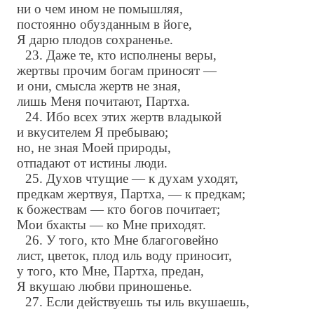
ни о чем ином не помышляя,
постоянно обузданным в йоге,
Я дарю плодов сохраненье.
23. Даже те, кто исполнены веры,
жертвы прочим богам приносят —
и они, смысла жертв не зная,
лишь Меня почитают, Партха.
24. Ибо всех этих жертв владыкой
и вкусителем Я пребываю;
но, не зная Моей природы,
отпадают от истины люди.
25. Духов чтущие — к духам уходят,
предкам жертвуя, Партха, — к предкам;
к божествам — кто богов почитает;
Мои бхакты — ко Мне приходят.
26. У того, кто Мне благоговейно
лист, цветок, плод иль воду приносит,
у того, кто Мне, Партха, предан,
Я вкушаю любви приношенье.
27. Если действуешь ты иль вкушаешь,