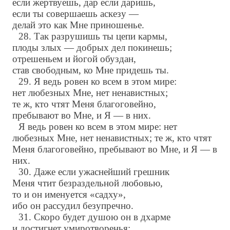
если жертвуешь, дар если даришь,
если ты совершаешь аскезу —
делай это как Мне приношенье.
28. Так разрушишь ты цепи кармы,
плоды злых — добрых дел покинешь;
отрешеньем и йогой обуздан,
став свободным, ко Мне придешь ты.
29. Я ведь ровен ко всем в этом мире:
нет любезных Мне, нет ненавистных;
те ж, кто чтят Меня благоговейно,
пребывают во Мне, и Я — в них.
Я ведь ровен ко всем в этом мире: нет
любезных Мне, нет ненавистных; те ж, кто чтят
Меня благоговейно, пребывают во Мне, и Я — в
них.
30. Даже если ужаснейший грешник
Меня чтит безраздельной любовью,
то и он именуется «садху»,
ибо он рассудил безупречно.
31. Скоро будет душою он в дхарме
и достигнет умиротворенья: