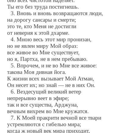
оно всех чистотой наделяет.
Ты его без труда постигнешь.
3. Вновь и вновь возвращаются люди,
на дорогу сансары и смерти;
это те, кто Меня не достигли
от неверия к этой дхарме.
4. Мною весь этот мир пронизан,
но не явлен миру Мой образ:
все живое во Мне существует,
но я, Партха, не в нем пребываю.
5. Впрочем, и не во Мне все живое:
такова Моя дивная йога.
К жизни всех вызывает Мой Атман,
Он несет их; но знай — не в них Он.
6. Вездесущий великий ветер
непрерывно веет в эфире;
так и все существа, Арджуна,
вечным вихрем во Мне кружатся.
7. К Моей пракрити вечной все твари
устремляются с гибелью мира;
когда ж новый век мира приходит,