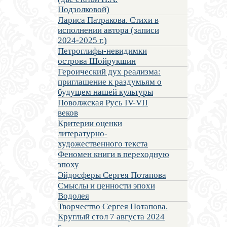
Подзолковой)
Лариса Патракова. Стихи в
исполнении автора (записи
2024-2025 г.)
Петроглифы-невидимки
острова Шойрукшин
Героический дух реализма:
приглашение к раздумьям о
будущем нашей культуры
Поволжская Русь IV-VII
веков
Критерии оценки
литературно-
художественного текста
Феномен книги в переходную
эпоху
Эйдосферы Сергея Потапова
Смыслы и ценности эпохи
Водолея
Творчество Сергея Потапова.
Круглый стол 7 августа 2024
г.