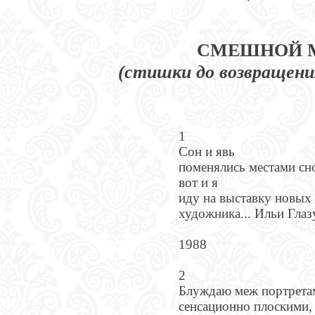
СМЕШНОЙ 
(стишки до возвращени
1
Сон и явь
поменялись местами сн
вот и я
иду на выставку новых
художника... Ильи Глаз
1988
2
Блуждаю меж портрета
сенсационно плоскими,