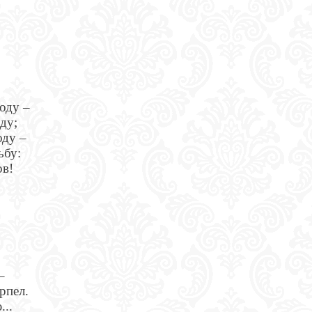
воду –
еду;
оду –
ьбу:
ов!
–
ерпел.
...