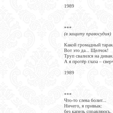
1989
***
(в защиту правосудия)
Какой громадный тарак
Вот это да... Щелчок!
Труп свалился на диван
А я протёр глаза – сверч
1989
***
Что-то слева болит...
Ничего, я привык:
без капель справляюсь.