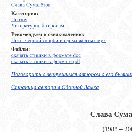
Слава Сумалётов
Категория:
Поэзия
Литературный героизм
Рекомендуем к ознакомлению:
Ноты чёрной скорби из дома жёлтых мух
Файлы:
скачать стишки в формате doc
скачать стишки в формате pdf
Поговорить с вернувшимся автором о его бывши
Страница автора в Сборной Замка
Слава Сума
(1988 – 20