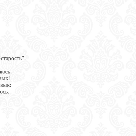
старость".
аюсь.
зык!
ивык:
юсь.