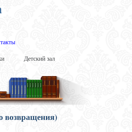
а
такты
ки
Детский зал
о возвращения)