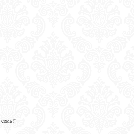
м
 семь!"