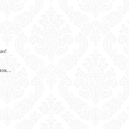
ан!
.
ок...