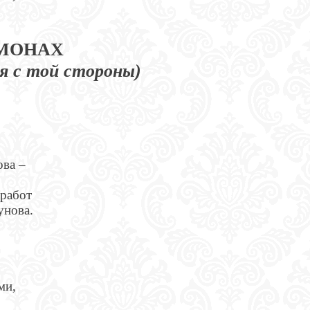
МОНАХ
я с той стороны)
ова –
 работ
унова.
ми,