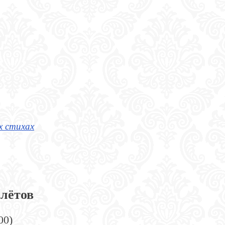
х стихах
лётов
00)