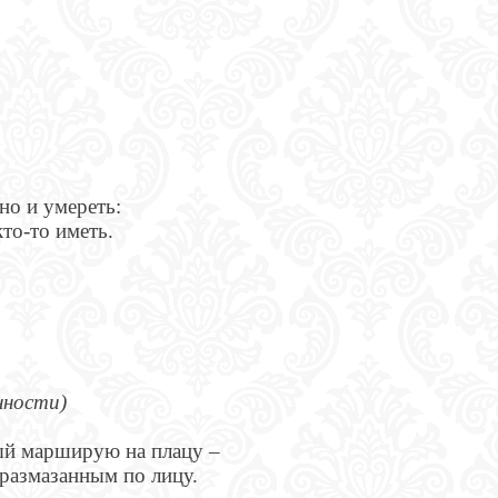
о и умереть:
кто-то иметь.
нности)
ый марширую на плацу –
 размазанным по лицу.