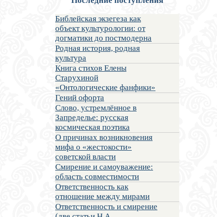
Последние поступления
Библейская экзегеза как
объект культурологии: от
догматики до постмодерна
Родная история, родная
культура
Книга стихов Елены
Старухиной
«Онтологические фанфики»
Гений офорта
Слово, устремлённое в
Запределье: русская
космическая поэтика
О причинах возникновения
мифа о «жестокости»
советской власти
Смирение и самоуважение:
область совместимости
Ответственность как
отношение между мирами
Ответственность и смирение
(две статьи Н.А.