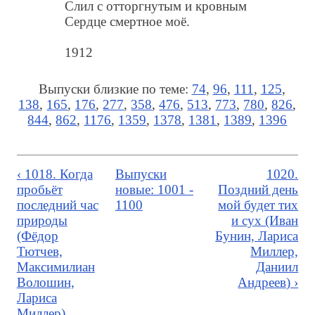
Слил с отторгнутым и кровным
Сердце смертное моё.
1912
Выпуски близкие по теме:
74
,
96
,
111
,
125
,
138
,
165
,
176
,
277
,
358
,
476
,
513
,
773
,
780
,
826
,
844
,
862
,
1176
,
1359
,
1378
,
1381
,
1389
,
1396
‹ 1018. Когда
Выпуски
1020.
пробьёт
новые: 1001 -
Поздний день
последний час
1100
мой будет тих
природы
и сух (Иван
(Фёдор
Бунин, Лариса
Тютчев,
Миллер,
Максимилиан
Даниил
Волошин,
Андреев) ›
Лариса
Миллер)