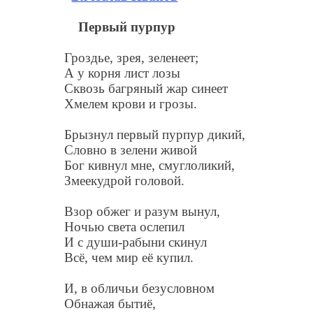
Первый пурпур
Гроздье, зрея, зеленеет;
А у корня лист лозы
Сквозь багряный жар синеет
Хмелем крови и грозы.
Брызнул первый пурпур дикий,
Словно в зелени живой
Бог кивнул мне, смуглоликий,
Змеекудрой головой.
Взор обжег и разум вынул,
Ночью света ослепил
И с души-рабыни скинул
Всё, чем мир её купил.
И, в обличьи безусловном
Обнажая бытиё,