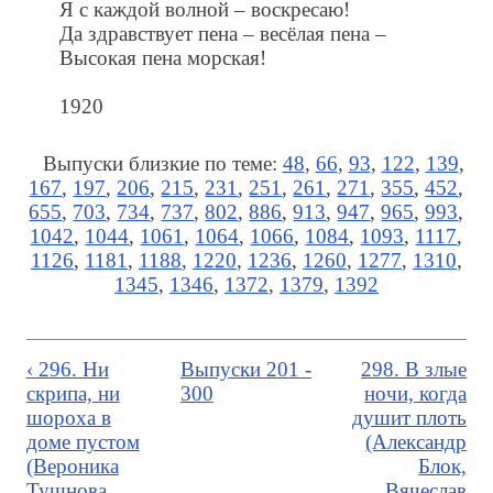
Я с каждой волной – воскресаю!
Да здравствует пена – весёлая пена –
Высокая пена морская!
1920
Выпуски близкие по теме:
48
,
66
,
93
,
122
,
139
,
167
,
197
,
206
,
215
,
231
,
251
,
261
,
271
,
355
,
452
,
655
,
703
,
734
,
737
,
802
,
886
,
913
,
947
,
965
,
993
,
1042
,
1044
,
1061
,
1064
,
1066
,
1084
,
1093
,
1117
,
1126
,
1181
,
1188
,
1220
,
1236
,
1260
,
1277
,
1310
,
1345
,
1346
,
1372
,
1379
,
1392
‹ 296. Ни
Выпуски 201 -
298. В злые
скрипа, ни
300
ночи, когда
шороха в
душит плоть
доме пустом
(Александр
(Вероника
Блок,
Тушнова,
Вячеслав