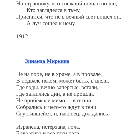
Но страннику, кто снежной ночью полон,
Кто загляделся в тьму,
Приснится, что не в вечный свет вошёл он,
А луч сошёл к нему.
1912
Зинаида Миркина
Не на горе, не в храме, а в провале,
В подвале неком, может быть, в щели,
Где годы, вечно запертые, встали,
Где затаились дни, а не прошли,
Не пробежали мимо, – вот они
Собрались и чего-то ждут в тени
Сгустившейся, и, наконец, дождались:
Изранена, истерзана, гола,
Едва жива и всё-таки цела