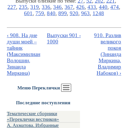
Выпуски близкие по теме:
27
,
52
,
202
,
221
,
227
,
235
,
319
,
336
,
346
,
367
,
426
,
433
,
440
,
474
,
601
,
759
,
840
,
899
,
920
,
963
,
1248
‹ 908. На дне
Выпуски 901 -
910. Разлив
души моей –
1000
великого
тайник
покоя
(Максимилиан
(Зинаида
Волошин,
Миркина,
Зинаида
Владимир
Миркина)
Набоков) ›
Меню Переклички
Последние поступления
Тематические сборники
«Переклички вестников»
А. Ахматова. Избранные