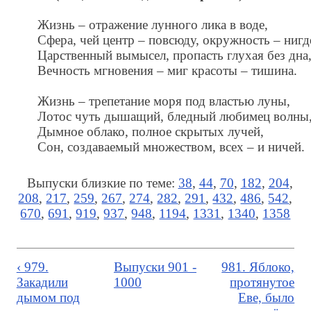
Жизнь – отражение лунного лика в воде,
Сфера, чей центр – повсюду, окружность – нигд
Царственный вымысел, пропасть глухая без дна
Вечность мгновения – миг красоты – тишина.
Жизнь – трепетание моря под властью луны,
Лотос чуть дышащий, бледный любимец волны
Дымное облако, полное скрытых лучей,
Сон, создаваемый множеством, всех – и ничей.
Выпуски близкие по теме:
38
,
44
,
70
,
182
,
204
,
208
,
217
,
259
,
267
,
274
,
282
,
291
,
432
,
486
,
542
,
670
,
691
,
919
,
937
,
948
,
1194
,
1331
,
1340
,
1358
‹ 979.
Выпуски 901 -
981. Яблоко,
Закадили
1000
протянутое
дымом под
Еве, было