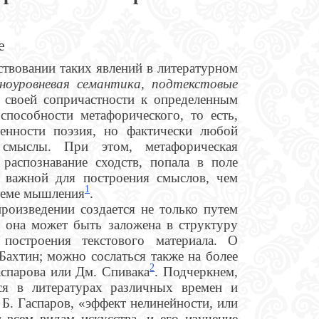
е
твовании таких явлений в литературном
зноуровневая семантика, подтекстовые
 своей сопричастности к определенным
пособности метафорического, то есть,
бенности поэзия, но фактически любой
 смыслы. При этом, метафорическая
распознавание сходств, попала в поле
е важной для построения смыслов, чем
1
стеме мышления
.
роизведении создается не только путем
 она может быть заложена в структуру
построения текстового материала. О
Бахтин; можно сослаться также на более
2
аспарова или Дм. Спивака
. Подчеркнем,
ся в литературах различных времен и
 Б. Гаспаров, «эффект нелинейности, или
 всем видам искусства, и его изучение