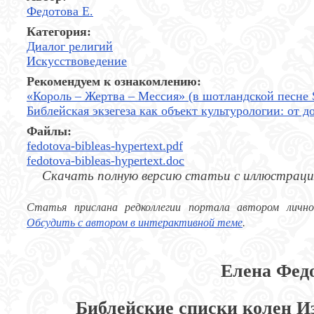
Федотова Е.
Категория:
Диалог религий
Искусствоведение
Рекомендуем к ознакомлению:
«Король – Жертва – Мессия» (в шотландской песне 
Библейская экзегеза как объект культурологии: от 
Файлы:
fedotova-bibleas-hypertext.pdf
fedotova-bibleas-hypertext.doc
Скачать полную версию статьи с иллюстрац
Статья прислана редколлегии портала автором личн
Обсудить с автором в интерактивной теме
.
Елена Фед
Библейские списки колен И