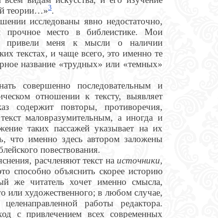
3
кой теории…»
.
ошении исследованы явно недостаточно,
ял прочное место в библеистике. Мои
ет привели меня к мысли о наличии
их текстах, и чаще всего, это именно те
ерное название «трудных» или «темных»
нать совершенно последовательным и
ическом отношении к тексту, выявляет
каз содержит повторы, противоречия,
текст маловразумительным, а иногда и
жение таких пассажей указывает на их
ть, что именно здесь автором заложены
блейского повествования.
ъяснения, расчленяют текст на
источники,
 это способно объяснить скорее историю
ный же читатель хочет именно смысла,
го или художественного; в любом случае,
 целенаправленной работы редактора.
ход с привлечением всех современных