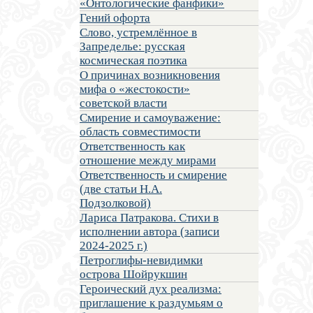
«Онтологические фанфики»
Гений офорта
Слово, устремлённое в
Запределье: русская
космическая поэтика
О причинах возникновения
мифа о «жестокости»
советской власти
Смирение и самоуважение:
область совместимости
Ответственность как
отношение между мирами
Ответственность и смирение
(две статьи Н.А.
Подзолковой)
Лариса Патракова. Стихи в
исполнении автора (записи
2024-2025 г.)
Петроглифы-невидимки
острова Шойрукшин
Героический дух реализма:
приглашение к раздумьям о