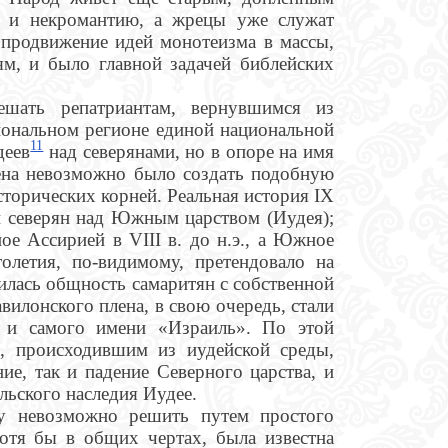
я и некромантию, а жрецы уже служат
 продвижение идей монотеизма в массы,
м, и было главной задачей библейских
ешать репатриантам, вернувшимся из
иональном регионе единой национальной
11
деев
над северянами, но в опоре на имя
мена невозможно было создать подобную
торических корней. Реальная история IX
ии северян над Южным царством (Иудея);
ое Ассирией в VIII в. до н.э., а Южное
олетия, по-видимому, претендовало на
жилась общность самаритян с собственной
вилонского плена, в свою очередь, стали
ии и самого имени «Израиль». По этой
), происходившим из иудейской среды,
ие, так и падение Северного царства, и
льского наследия Иудее.
чу невозможно решить путем простого
хотя бы в общих чертах, была известна