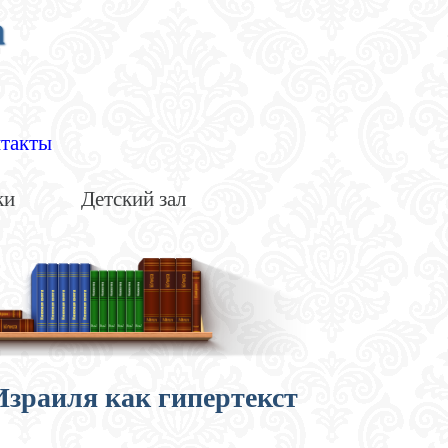
а
такты
ки
Детский зал
Израиля как гипертекст