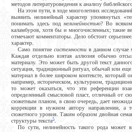
методов литературоведения к анализу библейского
На этом пути, в ходе многолетних исследовани
выявить нелинейный характер упомянутых «т
понимать здесь под
нелинейностью
? Во всяком
каламбуров, хотя бы и многочисленных; такие в
отмечают комментаторы. Дело обстоит серьезнее
характер.
Само понятие
системности
в данном случае
Каждая отдельно взятая аллюзия обычно отсыл
материалу. Это может быть другой текст данног
ситуация, традиционный ритуал, обычай или еще 
материал в более широком контексте, который он 
например, историческом, культурном, традиционн
то может оказаться, что эти референции вза
определенный смысловой пласт, отличный от сюж
сюжетным планом, в свою очередь, дает неожид
коррекции в нужном автору направлении, а 
сюжетного уровня. Таким образом двойная семан
5
структуры текста
.
По сути, нелинейность такого рода может в