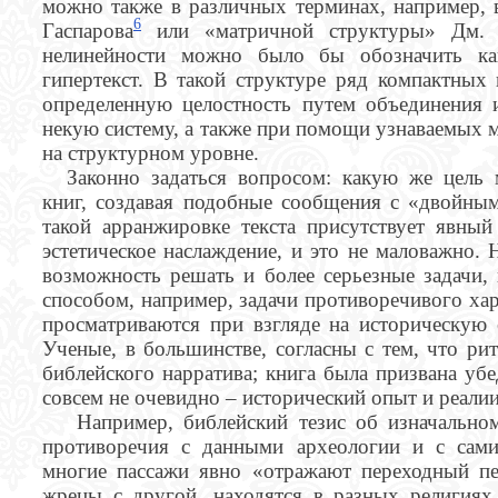
можно также в различных терминах, например, 
6
Гаспарова
или «матричной структуры» Дм. 
нелинейности можно было бы обозначить ка
гипертекст. В такой структуре ряд компактных 
определенную целостность путем объединения 
некую систему, а также при помощи узнаваемых 
на структурном уровне.
Законно задаться вопросом: какую же цель 
книг, создавая подобные сообщения с «двойным
такой арранжировке текста присутствует явный
эстетическое наслаждение, и это не маловажно. 
возможность решать и более серьезные задачи
способом, например, задачи противоречивого хар
просматриваются при взгляде на историческую 
Ученые, в большинстве, согласны с тем, что ри
библейского нарратива; книга была призвана убе
совсем не очевидно – исторический опыт и реали
Например, библейский тезис об изначальном
противоречия с данными археологии и с сами
многие пассажи явно «отражают переходный пер
жрецы с другой, находятся в разных религия