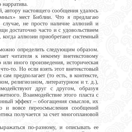
 нарратива.
й, автору настоящего сообщения удалось
емных» мест Библии.
Что я предлагаю
 случае, не просто наличие аллюзий и
ещи достаточно часто и с удовольствием
, когда аллюзии приобретают системный
 можно определить следующим образом.
ает читателя к некоему внетекстовому
о или иного произведения, историческая
что-то. Но если взять этот внетекстовый
сам предполагает (то есть, в контексте,
ом, религиозном, литературном и т. д.),
имодействуют друг с другом, образуя
етного. Взаимодействие этого пласта с
анный эффект – обогащения смыслов, их
то и вовсе переосмысления сообщений
тика получается за счет многоплановой
ыражаться по-разному, и описывать ее