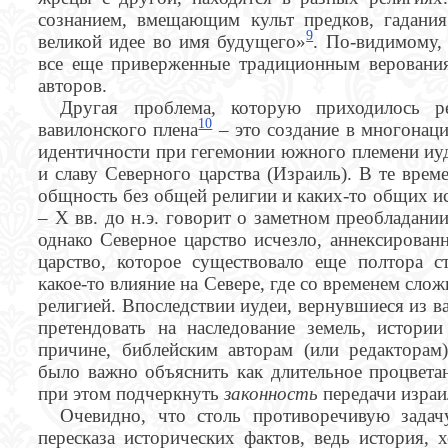
сознанием, вмещающим культ предков, гадани
9
великой идее во имя будущего»
. По-видимому,
все еще приверженные традиционным верования
авторов.
Другая проблема, которую приходилось р
10
вавилонского плена
– это создание в многонац
идентичности при гегемонии южного племени иу
и славу Северного царства (Израиль). В те вре
общность без общей религии и каких-то общих ис
– X вв. до н.э. говорит о заметном преобладан
однако Северное царство исчезло, аннексированн
царство, которое существовало еще полтора ст
какое-то влияние на Севере, где со временем сло
религией. Впоследствии иудеи, вернувшиеся из ва
претендовать на наследование земель, истор
причине, библейским авторам (или редакторам
было важно объяснить как длительное процветан
при этом подчеркнуть
законность
передачи израи
Очевидно, что столь противоречивую зада
пересказа исторических фактов, ведь история, 