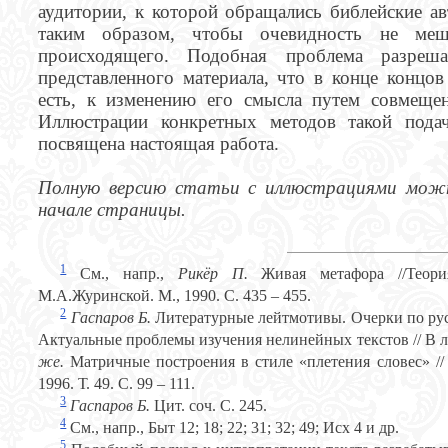
аудитории, к которой обращались библейские 
таким образом, чтобы очевидность не меш
происходящего. Подобная проблема разреш
представленного материала, что в конце концо
есть, к изменению его смысла путем совмеще
Иллюстрации конкретных методов такой пода
посвящена настоящая работа.
Полную версию статьи с иллюстрациями можн
начале страницы.
1
См., напр.,
Рикёр П.
Живая метафора //Теор
М.А.Журинской. М., 1990. С. 435 – 455.
2
Гаспаров Б.
Литературные лейтмотивы. Очерки по рус
Актуальные проблемы изучения нелинейных текстов // В ла
же.
Матричные построения в стиле «плетения словес» //
1996. Т. 49. С. 99 – 111.
3
Гаспаров Б.
Цит. соч. С. 245.
4
См., напр., Быт 12; 18; 22; 31; 32; 49; Исх 4 и др.
5