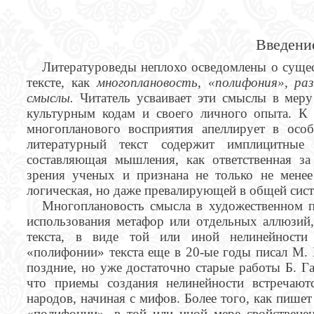
Введени
Литературоведы неплохо осведомлены о сущес
тексте, как
многоплановость, «полифония», ра
смыслы.
Читатель усваивает эти смыслы в меру
культурным кодам и своего личного опыта. К с
многопланового восприятия апеллирует в осо
литературный текст содержит имплицитные
составляющая мышления, как ответственная за 
зрения ученых и признана не только не мене
логическая, но даже превалирующей в общей си
Многоплановость смысла в художественном п
использования метафор или отдельных аллюзий,
текста, в виде той или иной нелинейности 
«полифонии» текста еще в 20-ые годы писал М. 
поздние, но уже достаточно старые работы Б. Г
что приемы создания нелинейности встречают
народов, начиная с мифов. Более того, как пишет
«полифонии», в той или иной мере свойственен