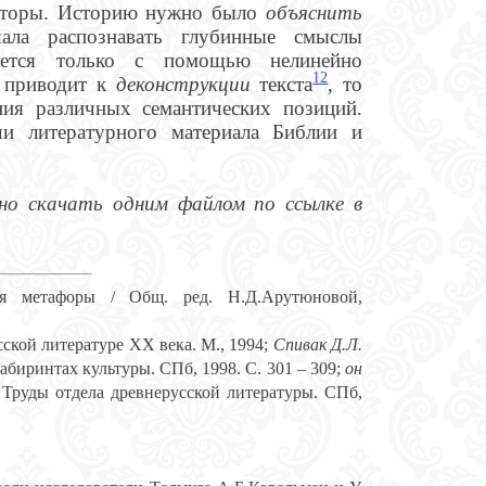
авторы. Историю нужно было
объяснить
ала распознавать глубинные смыслы
ается только с помощью нелинейно
12
в приводит к
деконструкции
текста
, то
ния различных семантических позиций.
чи литературного материала Библии и
о скачать одним файлом по ссылке в
ия метафоры / Общ. ред. Н.Д.Арутюновой,
ской литературе XX века. М., 1994;
Спивак Д.Л.
биринтах культуры. СПб, 1998. С. 301 – 309;
он
 Труды отдела древнерусской литературы. СПб,