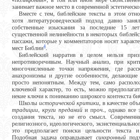
занимает важное место в современной эстетичес
Вместе с тем, библейские тексты в этом отн
хотя литературоведческий подход давно зан
собственные изыскания за последние 15 л
существенной нелинейности в некоторых библейск
пассажи, которые у комментаторов носят характ
4
мест Библии
.
Библейский нарратив в целом нельзя приз
непротиворечивым. Научный анализ, при крит
многочисленные точки напряжения, где расс
анахронизмы и другие особенности, делающие 
просто непонятным. Между тем, само располо
ключевой характер, то есть, можно предполага
некие ключи к пониманию широкого контекста би
Школы
исторической критики
, в качестве об
традиции, круги преданий
и проч., однако все
создания текста, но не его смысл. Современ
религиозного, идеологического, экзистенциально
это предполагает поиски цельности текста и
Подобная задача оправдывает
синхронный
под