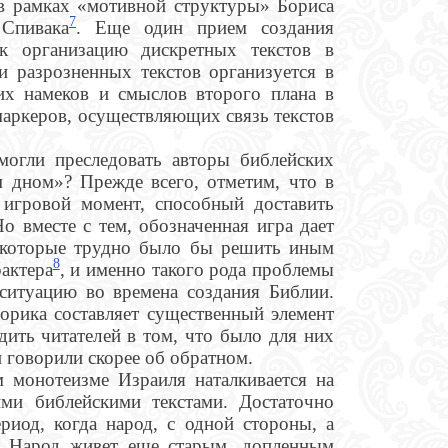
в рамках «мотивной структуры» Бориса
7
Спивака
. Еще один прием создания
к организацию дискретных текстов в
и разрозненных текстов организуется в
их намеков и смыслов второго плана в
маркеров, осуществляющих связь текстов
могли преследовать авторы библейских
 дном»? Прежде всего, отметим, что в
 игровой момент, способный доставить
Но вместе с тем, обозначенная игра дает
, которые трудно было бы решить иным
8
актера
, и именно такого рода проблемы
ситуацию во времена создания Библии.
торика составляет существенный элемент
дить читателей в том, что было для них
и говорили скорее об обратном.
 монотеизме Израиля наталкивается на
ми библейскими текстами. Достаточно
иод, когда народ, с одной стороны, а
х. Народ живет еще старым, допленным