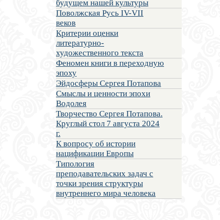
будущем нашей культуры
Поволжская Русь IV-VII
веков
Критерии оценки
литературно-
художественного текста
Феномен книги в переходную
эпоху
Эйдосферы Сергея Потапова
Смыслы и ценности эпохи
Водолея
Творчество Сергея Потапова.
Круглый стол 7 августа 2024
г.
К вопросу об истории
нацификации Европы
Типология
преподавательских задач с
точки зрения структуры
внутреннего мира человека