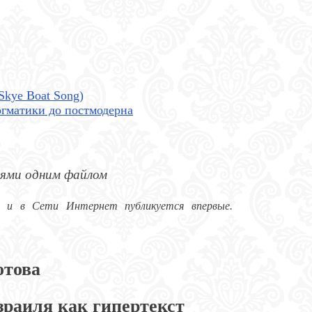
Skye Boat Song)
догматики до постмодерна
иями одним файлом
о и в Сети Интернет публикуется впервые.
отова
зраиля как гипертекст