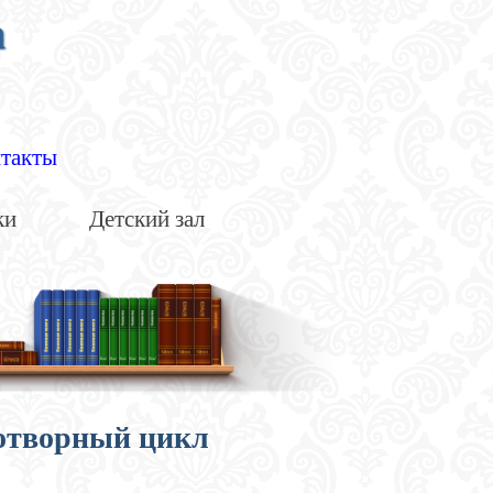
а
такты
ки
Детский зал
хотворный цикл