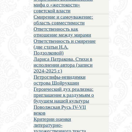
мифа о «жестокости»
советской власти
Смирение и самоуважение:
область совместимости
Ответственность как
отношение между мирами
Ответственность и смирение
(две статьи Н.А.
Подзолковой)
Лариса Патракова. Стихи в
исполнении автора (записи
2024-2025 г.)
Петроглифы-невидимки
острова Шойрукшин
Героический дух реализма:
приглашение к раздумьям о
будущем нашей культуры
Поволжская Русь IV-VII
веков
Критерии оценки
литературно-
художественного текста