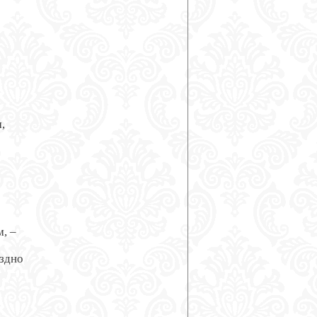


 –

здно
