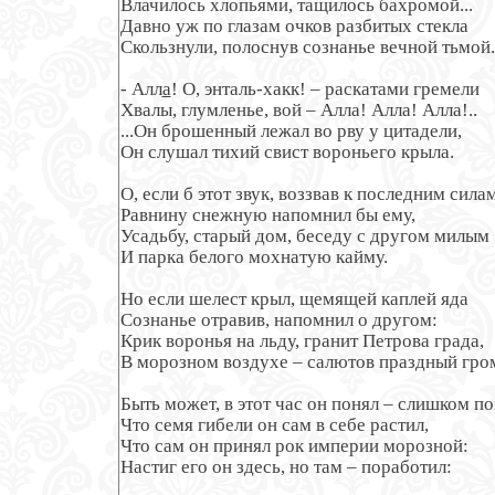
Влачилось хлопьями, тащилось бахромой...

Давно уж по глазам очков разбитых стекла

Скользнули, полоснув сознанье вечной тьмой.

- Алл
а
! О, энталь-хакк! – раскатами гремели

Хвалы, глумленье, вой – Алла! Алла! Алла!..

...Он брошенный лежал во рву у цитадели,

Он слушал тихий свист вороньего крыла.

О, если б этот звук, воззвав к последним силам,
Равнину снежную напомнил бы ему,

Усадьбу, старый дом, беседу с другом милым

И парка белого мохнатую кайму.

Но если шелест крыл, щемящей каплей яда

Сознанье отравив, напомнил о другом:

Крик воронья на льду, гранит Петрова града,

В морозном воздухе – салютов праздный гром,
Быть может, в этот час он понял – слишком по
Что семя гибели он сам в себе растил,

Что сам он принял рок империи морозной:

Настиг его он здесь, но там – поработил:
