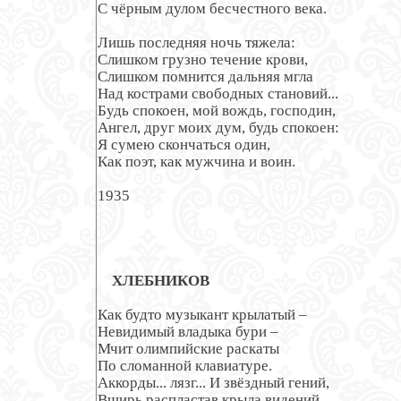
С чёрным дулом бесчестного века.

Лишь последняя ночь тяжела:

Слишком грузно течение крови,

Слишком помнится дальняя мгла

Над кострами свободных становий...

Будь спокоен, мой вождь, господин,

Ангел, друг моих дум, будь спокоен:

Я сумею скончаться один,

Как поэт, как мужчина и воин.

1935

ХЛЕБНИКОВ
Как будто музыкант крылатый –

Невидимый владыка бури –

Мчит олимпийские раскаты

По сломанной клавиатуре.

Аккорды... лязг... И звёздный гений,

Вширь распластав крыла видений,
