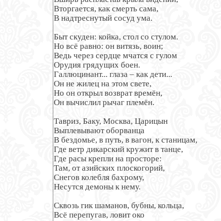
Вторгается, как смерть сама,

В надтреснутый сосуд ума.

Быт скуден: койка, стол со стулом.

Но всё равно: он витязь, воин;

Ведь через сердце мчатся с гулом

Орудия грядущих боен.

Галлюцинант... глаза – как дети...

Он не жилец на этом свете,

Но он открыл возврат времён,

Он вычислил рычаг племён.

Тавриз, Баку, Москва, Царицын

Выплевывают оборванца

В бездомье, в путь, в вагон, к станицам,

Где ветр дикарский кружит в танце,

Где расы крепли на просторе:

Там, от азийских плоскогорий,

Снегов колебля бахрому,

Несутся демоны к нему.

Сквозь гик шаманов, бубны, кольца,

Всё перепугав, ловит око
