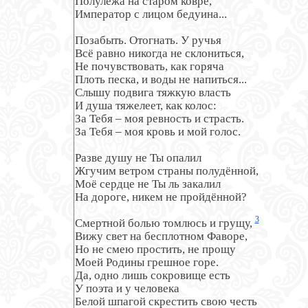
Полулёжа на старом ковре,

Император с лицом бедуина...

Позабыть. Отогнать. У ручья

Всё равно никогда не склониться,

Не почувствовать, как горяча

Плоть песка, и воды не напиться...

Слышу подвига тяжкую власть

И душа тяжелеет, как колос:

За Тебя – моя ревность и страсть.

За Тебя – моя кровь и мой голос.

Разве душу не Ты опалил

Жгучим ветром страны полудённой,

Моё сердце не Ты ль закалил

На дороге, никем не пройдённой?

3
Смертной болью томлюсь и грущу, 
Вижу свет на бесплотном Фаворе,

Но не смею простить, не прощу

Моей Родины грешное горе.

Да, одно лишь сокровище есть

У поэта и у человека

Белой шпагой скрестить свою честь
