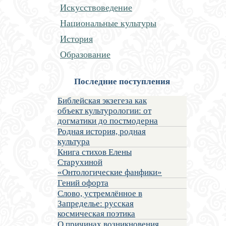
Искусствоведение
Национальные культуры
История
Образование
Последние поступления
Библейская экзегеза как
объект культурологии: от
догматики до постмодерна
Родная история, родная
культура
Книга стихов Елены
Старухиной
«Онтологические фанфики»
Гений офорта
Слово, устремлённое в
Запределье: русская
космическая поэтика
О причинах возникновения