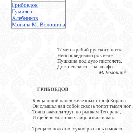
Грибоедов
Гумилёв
Хлебников
Могила М. Волошина
                     Тёмен жребий русского поэта

                     Неисповедимый рок ведет

                     Пушкина под дуло пистолета,

                     Достоевского – на эшафот.

2
М. Волошин
ГРИБОЕДОВ
Бряцающий напев железных строф Корана

Он слышал над собой сквозь топот тысяч ног...
Толпа влачила труп по рынкам Тегерана,

И щебень мостовых лицо язвил и жёг.

Трещало полотно, сукно рвалось и мокло,
