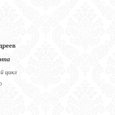
дреев
эта
й цикл
0