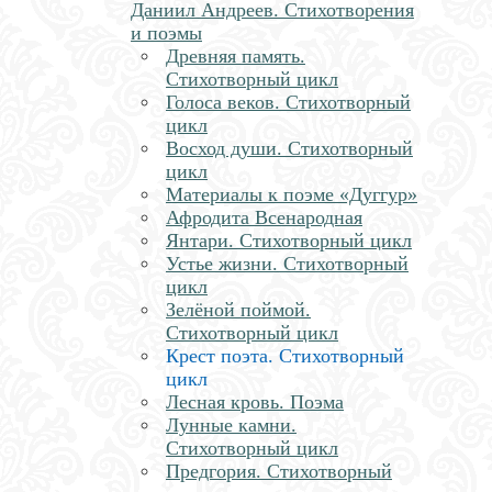
Даниил Андреев. Стихотворения
и поэмы
Древняя память.
Стихотворный цикл
Голоса веков. Стихотворный
цикл
Восход души. Стихотворный
цикл
Материалы к поэме «Дуггур»
Афродита Всенародная
Янтари. Стихотворный цикл
Устье жизни. Стихотворный
цикл
Зелёной поймой.
Стихотворный цикл
Крест поэта. Стихотворный
цикл
Лесная кровь. Поэма
Лунные камни.
Стихотворный цикл
Предгория. Стихотворный