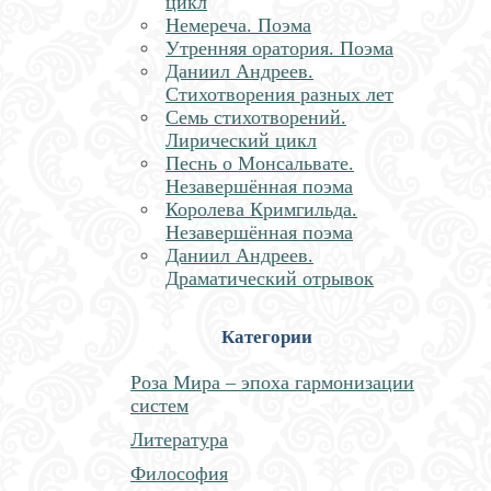
цикл
Немереча. Поэма
Утренняя оратория. Поэма
Даниил Андреев.
Стихотворения разных лет
Семь стихотворений.
Лирический цикл
Песнь о Монсальвате.
Незавершённая поэма
Королева Кримгильда.
Незавершённая поэма
Даниил Андреев.
Драматический отрывок
Категории
Роза Мира – эпоха гармонизации
систем
Литература
Философия