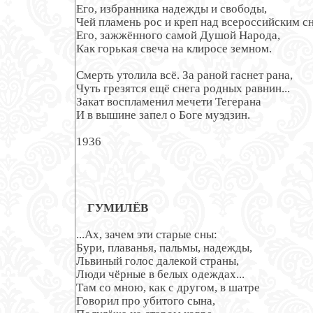
Его, избранника надежды и свободы,

Чей пламень рос и креп над всероссийским сн
Его, зажжённого самой Душой Народа,

Как горькая свеча на клиросе земном.

Смерть утолила всё. За раной гаснет рана,

Чуть грезятся ещё снега родных равнин...

Закат воспламенил мечети Тегерана

И в вышине запел о Боге муэдзин.

1936

ГУМИЛЁВ
...Ах, зачем эти старые сны:

Бури, плаванья, пальмы, надежды,

Львиный голос далекой страны,

Люди чёрные в белых одеждах...

Там со мною, как с другом, в шатре

Говорил про убитого сына,
