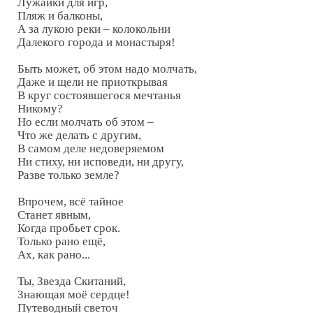
Лужайки для игр,

Пляж и балконы,

А за лукою реки – колокольни

Далекого города и монастыря!

Быть может, об этом надо молчать,

Даже и щели не приоткрывая

В круг состоявшегося мечтанья

Никому?

Но если молчать об этом –

Что же делать с другим,

В самом деле недоверяемом

Ни стиху, ни исповеди, ни другу,

Разве только земле?

Впрочем, всё тайное

Станет явным,

Когда пробьет срок.

Только рано ещё,

Ах, как рано...

Ты, Звезда Скитаний,

Знающая моё сердце!

Путеводный светоч
