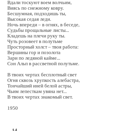
Вдали тоскуют воем волчьим,

Виясь по снежному ковру.

Бесшумная, подходишь ты,

Высокая седая леди.

Ночь впереди – в огнях, в беседе,

Судьбы прощальные листы...

Кладешь на плечи руку ты.

Чуть розовеет в полутьме

Просторный холст – твоя работа:

Вершины гор и позолота

Зари по ледяной кайме...

Сон Альп в рассветной полутьме.

В твоих чертах бесплотный свет

Огня сквозь хрупкость алебастра,

Тончайший иней белой астры,

Чьим лепесткам увяна нет...

В твоих чертах знакомый свет.

1950

14