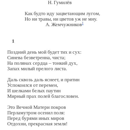
                                   Н. Гумилёв

               Как будто иду зацветающим лугом,

               Но ни травы, ни цветов уж не мну.

1
                                 А. Жемчужников
1
Поздний день мой будет тих и сух:

Синева безветренна, чиста;

На полянах сердца – тонкий дух,

Запах милый прелого листа.

Даль сквозь даль яснеет, и притин

Успокоился от перемен,

И шелками белых паутин

Мирный прах полей благословен.

Это Вечной Матери покров

Перламутром осенил поля:

Перед бурями иных миров

Отдохни, прекрасная земля!
