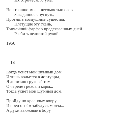
        Их отроческого ума.

Но страшно мне – весомостью слов

        Загаданное спугнуть,

Прогнать воздушные существа,

        Плетущие эту ткань,

Тончайший фарфор предсказанных дней

        Разбить неловкой рукой.

1950

13
Когда уснёт мой шумный дом

И тишь вольется в дортуары,

Я дочитаю грузный том

О череде грехов и кары...

Тогда уснёт мой шумный дом.

Пройду по красному ковру

И пред огнём забудусь молча...

А духи вьюжные в бору
