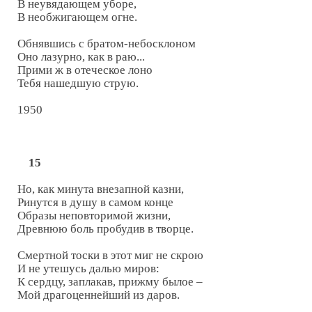
В неувядающем уборе,

В необжигающем огне.

Обнявшись с братом-небосклоном

Оно лазурно, как в раю...

Прими ж в отеческое лоно

Тебя нашедшую струю.

1950

15
Но, как минута внезапной казни,

Ринутся в душу в самом конце

Образы неповторимой жизни,

Древнюю боль пробудив в творце.

Смертной тоски в этот миг не скрою

И не утешусь далью миров:

К сердцу, заплакав, прижму былое –

Мой драгоценнейший из даров.
