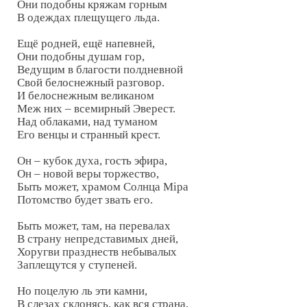
Они подобны кряжам горным

В одеждах плещущего льда.

Ещё родней, ещё напевней,

Они подобны душам гор,

Ведущим в благости полдневной

Свой белоснежный разговор.

И белоснежным великаном

Меж них – всемирный Эверест.

Над облаками, над туманом

Его венцы и странный крест.

Он – кубок духа, гость эфира,

Он – новой веры торжество,

Быть может, храмом Солнца Mipa

Потомство будет звать его.

Быть может, там, на перевалах

В страну непредставимых дней,

Хоругви празднеств небывалых

Заплещутся у ступеней.

Но поцелую ль эти камни,

В слезах склонясь, как вся страна,
