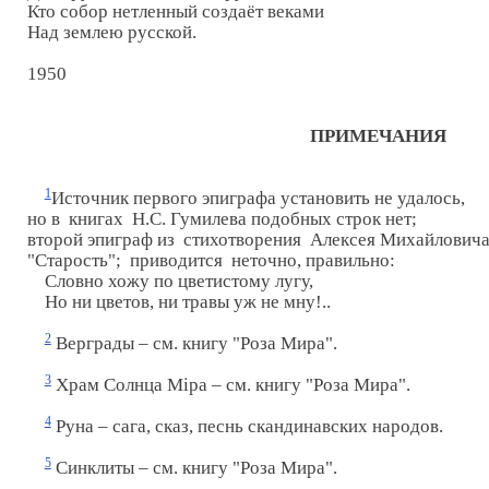
Кто собор нетленный создаёт веками

Над землею русской.

1950

ПРИМЕЧАНИЯ
1
Источник первого эпиграфа установить не удалось, 

но в  книгах  Н.С. Гумилева подобных строк нет; 

второй эпиграф из  стихотворения  Алексея Михайловича
"Старость";  приводится  неточно, правильно:

    Словно хожу по цветистому лугу,

    Но ни цветов, ни травы уж не мну!..

2
 Верграды – см. книгу "Роза Мира".

3
 Храм Солнца Mipa – см. книгу "Роза Мира".

4
 Руна – сага, сказ, песнь скандинавских народов.

5