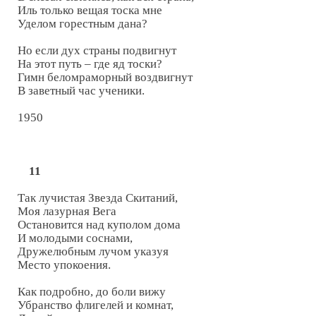
Иль только вещая тоска мне

Уделом горестным дана?

Но если дух страны подвигнут

На этот путь – где яд тоски?

Гимн беломраморный воздвигнут

В заветный час ученики.

1950

11
Так лучистая Звезда Скитаний,

Моя лазурная Вега

Остановится над куполом дома

И молодыми соснами,

Дружелюбным лучом указуя

Место упокоения.

Как подробно, до боли вижу

Убранство флигелей и комнат,
