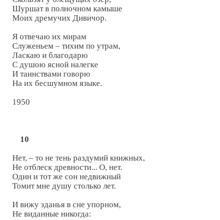
Шуршат в полночном камыше

Моих дремучих Дивичор.

Я отвечаю их мирам

Служеньем – тихим по утрам,

Ласкаю и благодарю

С душою ясной налегке

И таинствами говорю

На их бесшумном языке.

1950

10
Нет, – то не тень раздумий книжных,

Не отблеск древности... О, нет.

Один и тот же сон недвижный

Томит мне душу столько лет.

И вижу зданья в сне упорном,

Не виданные никогда:
