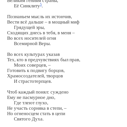
Великим гениям страны,

5
      Её Синклиту
.

Познаньем мысль их истончив,

Вести всё дальше – в мощный миф

      Грядущей эры,

Сходящих днесь в тебя, в меня –

Во всех носителей огня

      Всемирной Веры.

Во всех культурах указав

Тех, кто в предчувствиях был прав,

      Моих соверцев, –

Готовить к подвигу борцов,

Храмосоздателей, творцов

      И страстотерпцев.

Чтоб каждый понял: суждено

Ему не пасмурное дно,

      Где тлеют глухо,

Не участь сорняка в степи, –

Но огненосцем стать в цепи

      Святого Духа.
