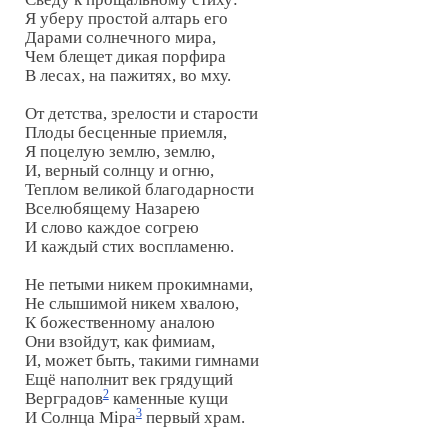
Я уберу простой алтарь его

Дарами солнечного мира,

Чем блещет дикая порфира

В лесах, на пажитях, во мху.

От детства, зрелости и старости

Плоды бесценные приемля,

Я поцелую землю, землю,

И, верный солнцу и огню,

Теплом великой благодарности

Вселюбящему Назарею

И слово каждое согрею

И каждый стих воспламеню.

Не петыми никем прокимнами,

Не слышимой никем хвалою,

К божественному аналою

Они взойдут, как фимиам,

И, может быть, такими гимнами

Ещё наполнит век грядущий

2
Верградов
 каменные кущи

3
И Солнца Мiра
 первый храм.
