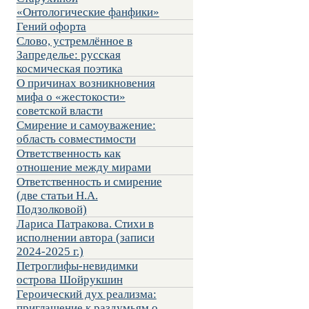
«Онтологические фанфики»
Гений офорта
Слово, устремлённое в
Запределье: русская
космическая поэтика
О причинах возникновения
мифа о «жестокости»
советской власти
Смирение и самоуважение:
область совместимости
Ответственность как
отношение между мирами
Ответственность и смирение
(две статьи Н.А.
Подзолковой)
Лариса Патракова. Стихи в
исполнении автора (записи
2024-2025 г.)
Петроглифы-невидимки
острова Шойрукшин
Героический дух реализма:
приглашение к раздумьям о