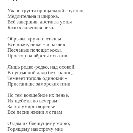
Уж не грустя прощальной грустью,

Медлительна и широка,

Всё завершив, достигла устья

Благословенная река.

Обрывы, кручи и откосы

Всё ниже, ниже – и разлив

Песчаные полощет косы,

Простор на вёрсты охватив.

Лишь редко-редко, над осокой,

В пустынной дали без границ,

Темнеет тополь одинокий –

Пристанище заморских птиц.

Но тем волшебное их пенье,

Их щебеты по вечерам:

За это умиротворенье

Все песни жизни я отдам!

Отдам их блещущему морю,

Горящему навстречу мне
