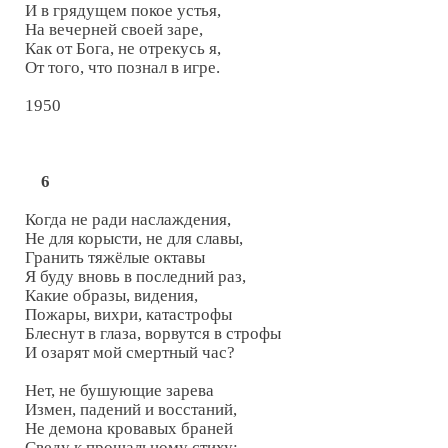
И в грядущем покое устья,

На вечерней своей заре,

Как от Бога, не отрекусь я,

От того, что познал в игре.

1950

6
Когда не ради наслаждения,

Не для корысти, не для славы,

Гранить тяжёлые октавы

Я буду вновь в последний раз,

Какие образы, видения,

Пожары, вихри, катастрофы

Блеснут в глаза, ворвутся в строфы

И озарят мой смертный час?

Нет, не бушующие зарева

Измен, падений и восстаний,

Не демона кровавых браней

Сведу к прощальному стиху:
