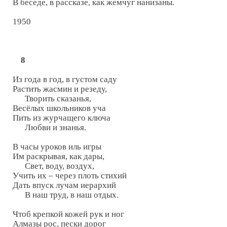
В беседе, в рассказе, как жемчуг нанизаны.

1950

8
Из года в год, в густом саду

Растить жасмин и резеду,

      Творить сказанья,

Весёлых школьников уча

Пить из журчащего ключа

      Любви и знанья.

В часы уроков иль игры

Им раскрывая, как дары,

      Свет, воду, воздух,

Учить их – через плоть стихий

Дать впуск лучам иерархий

      В наш труд, в наш отдых.

Чтоб крепкой кожей рук и ног

Алмазы рос, пески дорог
