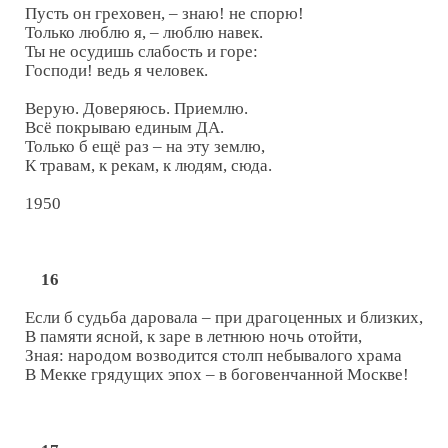
Пусть он греховен, – знаю! не спорю!

Только люблю я, – люблю навек.

Ты не осудишь слабость и горе:

Господи! ведь я человек.

Верую. Доверяюсь. Приемлю.

Всё покрываю единым ДА.

Только б ещё раз – на эту землю,

К травам, к рекам, к людям, сюда.

1950

16
Если б судьба даровала – при драгоценных и близких,

В памяти ясной, к заре в летнюю ночь отойти,

Зная: народом возводится столп небывалого храма

В Мекке грядущих эпох – в боговенчанной Москве!
