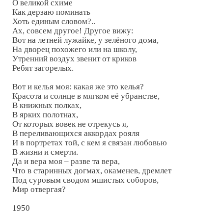
О великой схиме

Как дерзаю поминать

Хоть единым словом?..

Ах, совсем другое! Другое вижу:

Вот на летней лужайке, у зелёного дома,

На дворец похожего или на школу,

Утренний воздух звенит от криков

Ребят загорелых.

Вот и келья моя: какая же это келья?

Красота и солнце в мягком её убранстве,

В книжных полках,

В ярких полотнах,

От которых вовек не отрекусь я,

В переливающихся аккордах рояля

И в портретах той, с кем я связан любовью

В жизни и смерти.

Да и вера моя – разве та вера,

Что в старинных догмах, окаменев, дремлет

Под суровым сводом мшистых соборов,

Мир отвергая?

1950
