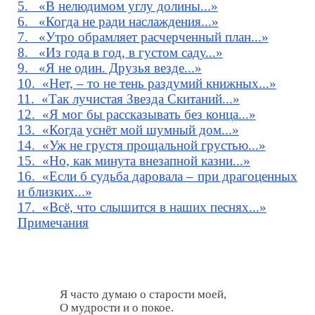
5. «В нелюдимом углу долины...»
6. «Когда не ради наслаждения...»
7. «Утро обрамляет расчерченный план...»
8. «Из года в год, в густом саду...»
9. «Я не один. Друзья везде...»
10. «Нет, – то не тень раздумий книжных...»
11. «Так лучистая Звезда Скитаний...»
12. «Я мог бы рассказывать без конца...»
13. «Когда уснёт мой шумный дом...»
14. «Уж не грустя прощальной грустью...»
15. «Но, как минута внезапной казни...»
16. «Если б судьба даровала – при драгоценных
и близких...»
17. «Всё, что слышится в наших песнях...»
Примечания
               Я часто думаю о старости моей,

               О мудрости и о покое.
