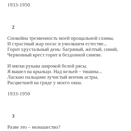
1933-1950

2
Спокойна трезвенность моей прощальной схимы,

И страстный жар погас в умолкшем естестве...

Горит хрустальный день: багряный, жёлтый, синий,

Червонный крест горит в бездонной синеве.

И мягки рукава широкой белой рясы.

Я вышел на крыльцо. Над кельей – тишина...

Ласкаю пальцами лучистый венчик астры,

Расцветшей на гряде у моего окна.

1933-1950

3
Разве это – монашество?
