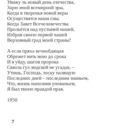
Увижу ль новый день отечества,

Зарю иной всемирной эры,

Когда в творенья новой веры

Осуществятся наши сны,

Когда Завет Всечеловечества

Прольётся над пустыней нашей,

Избрав своею первой чашей

Верховный град моей страны?

А если пряха вечнобдящая

Обрежет нить мою до срока

И я уйду, шагов пророка

Сквозь гул людской не угадав, –

Утишь, Господь, тоску палящую

Последних дней – последним знаньем,

Что, жизнь наполнив упованьем,

Я был твоею правдой прав.

1950

7