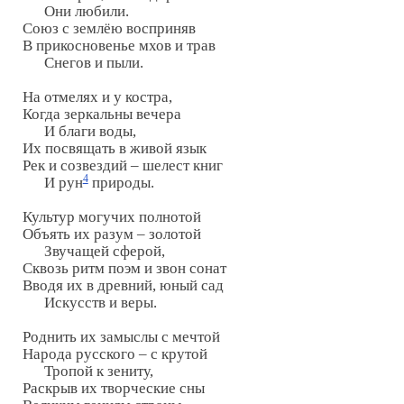
      Они любили.

Союз с землёю восприняв

В прикосновенье мхов и трав

      Снегов и пыли.

На отмелях и у костра,

Когда зеркальны вечера

      И благи воды,

Их посвящать в живой язык

Рек и созвездий – шелест книг

4
      И рун
 природы.

Культур могучих полнотой

Объять их разум – золотой

      Звучащей сферой,

Сквозь ритм поэм и звон сонат

Вводя их в древний, юный сад

      Искусств и веры.

Роднить их замыслы с мечтой

Народа русского – с крутой

      Тропой к зениту,

Раскрыв их творческие сны
