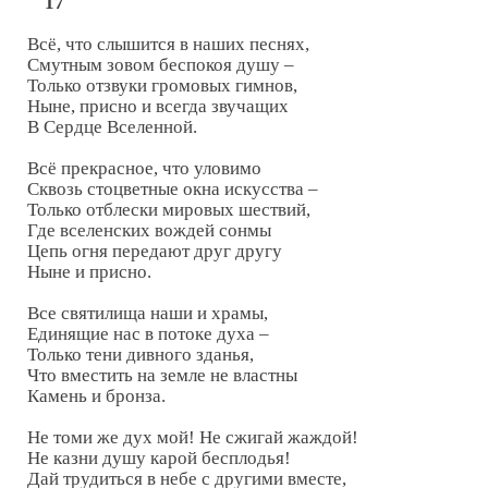
17
Всё, что слышится в наших песнях,

Смутным зовом беспокоя душу –

Только отзвуки громовых гимнов,

Ныне, присно и всегда звучащих

В Сердце Вселенной.

Всё прекрасное, что уловимо

Сквозь стоцветные окна искусства –

Только отблески мировых шествий,

Где вселенских вождей сонмы

Цепь огня передают друг другу

Ныне и присно.

Все святилища наши и храмы,

Единящие нас в потоке духа –

Только тени дивного зданья,

Что вместить на земле не властны

Камень и бронза.

Не томи же дух мой! Не сжигай жаждой!

Не казни душу карой бесплодья!

Дай трудиться в небе с другими вместе,
