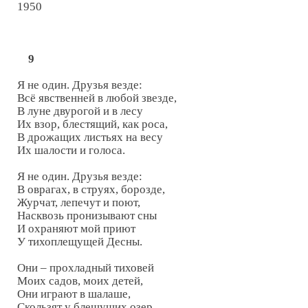
1950

9
Я не один. Друзья везде:

Всё явственней в любой звезде,

В луне двурогой и в лесу

Их взор, блестящий, как роса,

В дрожащих листьях на весу

Их шалости и голоса.

Я не один. Друзья везде:

В оврагах, в струях, борозде,

Журчат, лепечут и поют,

Насквозь пронизывают сны

И охраняют мой приют

У тихоплещущей Десны.

Они – прохладный тиховей

Моих садов, моих детей,

Они играют в шалаше,

Скользят у блещущих озер,
