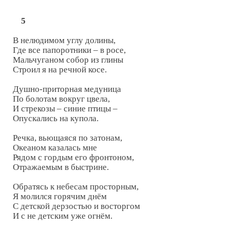
5
В нелюдимом углу долины,

Где все папоротники – в росе,

Мальчуганом собор из глины

Строил я на речной косе.

Душно-приторная медуница

По болотам вокруг цвела,

И стрекозы – синие птицы –

Опускались на купола.

Речка, вьющаяся по затонам,

Океаном казалась мне

Рядом с гордым его фронтоном,

Отражаемым в быстрине.

Обратясь к небесам просторным,

Я молился горячим днём

С детской дерзостью и восторгом

И с не детским уже огнём.
