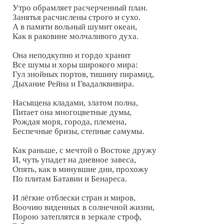
Утро обрамляет расчерченный план.

Занятья расчислены строго и сухо.

А в памяти вольный шумит океан,

Как в раковине молчаливого духа.

Она неподкупно и гордо хранит

Все шумы и хоры широкого мира:

Гул знойных портов, тишину пирамид,

Дыхание Рейна и Гвадалквивира.

Насыщена кладами, златом полна,

Питает она многоцветные думы,

Рождая моря, города, племена,

Беспечные бризы, степные самумы.

Как раньше, с мечтой о Востоке дружу

И, чуть упадет на дневное завеса,

Опять, как в минувшие дни, прохожу

По плитам Батавии и Бенареса.

И лёгкие отблески стран и миров,

Воочию виденных в солнечной жизни,

Порою затеплятся в зеркале строф,
