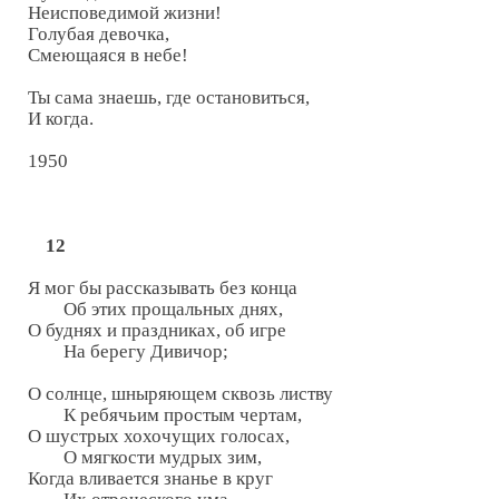
Неисповедимой жизни!

Голубая девочка,

Смеющаяся в небе!

Ты сама знаешь, где остановиться,

И когда.

1950

12
Я мог бы рассказывать без конца

        Об этих прощальных днях,

О буднях и праздниках, об игре

        На берегу Дивичор;

О солнце, шныряющем сквозь листву

        К ребячьим простым чертам,

О шустрых хохочущих голосах,

        О мягкости мудрых зим,

Когда вливается знанье в круг
