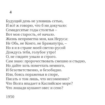
4
Будущий день не уловишь сетью,

И всё ж говорю, что б ни докучало:

Семидесятые годы столетья –

Вот моя старость, её начало.

Жизнь неприметна моя, как Неруса:

Не Обь, не Конго, не Брамапутра, –

Но я и в стране моей светло-русой

Дождусь тебя, голубое утро!

О, не глядите уныло и строго.

Сам знаю: пророчествовать смешно и стыдно,

Но дайте хоть помечтать немного,

И безответственно, и безобидно.

Или, боясь пораженья в споре,

Писать о том лишь, что несомненно?

Что Волга впадает в Каспийское море?

Что лошади кушают овес и сено?

1950
