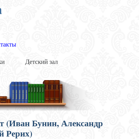
а
такты
ки
Детский зал
от (Иван Бунин, Александр
й Рерих)