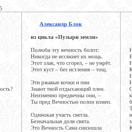
5
Александр Блок
из цикла «Пузыри земли»
Полюби эту вечность болот:
Н
Никогда не иссякнет их мощь.
В
Этот злак, что сгорел, – не умрёт.
Н
Этот куст – без истления – тощ.
К
Н
Эти ржавые кочки и пни
Н
ость?
Знают твой отдыхающий плен.
Неизменно предвечны они, –
к
Ты пред Вечностью полон измен.
б
Т
Одинокая участь светла.
н
Безначальная доля свята.
з
Это Вечность Сама снизошла
К