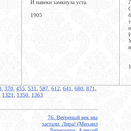
И навеки замкнула уста.
Л
1905
б
т
и
У
в
0
,
370
,
455
,
531
,
587
,
612
,
641
,
680
,
871
,
,
1321
,
1350
,
1363
76. Ветреный век мы
застали, Лира! (Михаил
Лермонтов, Алексей