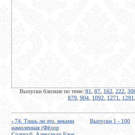
Выпуски близкие по теме:
81
,
87
,
162
,
222
,
30
879
,
904
,
1092
,
1271
,
1291
‹ 74. Тишь ли это, веками
Выпуски 1 - 100
намоленная (Фёдор
Сологуб, Александр Блок,