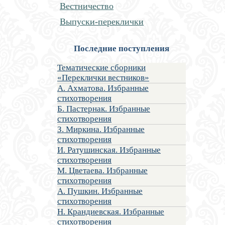
Вестничество
Выпуски-переклички
Последние поступления
Тематические сборники
«Переклички вестников»
А. Ахматова. Избранные
стихотворения
Б. Пастернак. Избранные
стихотворения
З. Миркина. Избранные
стихотворения
И. Ратушинская. Избранные
стихотворения
М. Цветаева. Избранные
стихотворения
А. Пушкин. Избранные
стихотворения
Н. Крандиевская. Избранные
стихотворения