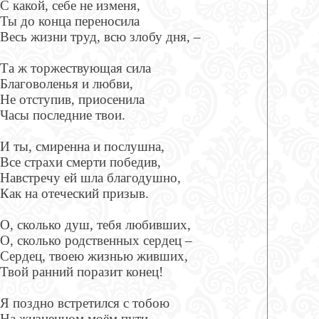
С какой, себе не изменя,
Ты до конца переносила
Весь жизни труд, всю злобу дня, –
Та ж торжествующая сила
Благоволенья и любви,
Не отступив, приосенила
Часы последние твои.
И ты, смиренна и послушна,
Все страхи смерти победив,
Навстречу ей шла благодушно,
Как на отеческий призыв.
О, сколько душ, тебя любивших,
О, сколько родственных сердец –
Сердец, твоею жизнью живших,
Твой ранний поразит конец!
Я поздно встретился с тобою
На жизненном моём пути,