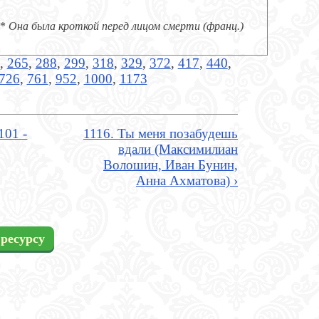
*
Она была кроткой перед лицом смерти (франц.)
,
265
,
288
,
299
,
318
,
329
,
372
,
417
,
440
,
726
,
761
,
952
,
1000
,
1173
101 -
1116. Ты меня позабудешь
вдали (Максимилиан
Волошин, Иван Бунин,
Анна Ахматова) ›
ресурсу