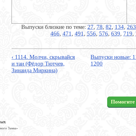
Выпуски близкие по теме:
27
,
78
,
82
,
134
,
263
466
,
471
,
491
,
556
,
576
,
639
,
719
,
‹ 1114. Молчи, скрывайся
Выпуски новые: 1
и таи (Фёдор Тютчев,
1200
Зинаида Миркина)
Помогите 
вых
шного Замка»