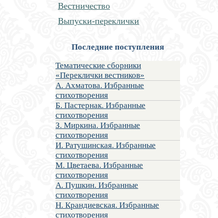
Вестничество
Выпуски-переклички
Последние поступления
Тематические сборники
«Переклички вестников»
А. Ахматова. Избранные
стихотворения
Б. Пастернак. Избранные
стихотворения
З. Миркина. Избранные
стихотворения
И. Ратушинская. Избранные
стихотворения
М. Цветаева. Избранные
стихотворения
А. Пушкин. Избранные
стихотворения
Н. Крандиевская. Избранные
стихотворения