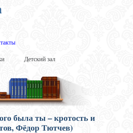
а
такты
ки
Детский зал
ого была ты – кротость и
ов, Фёдор Тютчев)