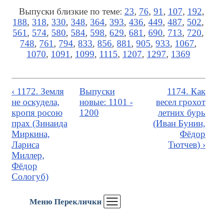
Выпуски близкие по теме:
23
,
76
,
91
,
107
,
192
,
188
,
318
,
330
,
348
,
364
,
393
,
436
,
449
,
487
,
502
,
561
,
574
,
580
,
584
,
598
,
629
,
681
,
690
,
713
,
720
,
748
,
761
,
794
,
833
,
856
,
881
,
905
,
933
,
1067
,
1070
,
1091
,
1099
,
1115
,
1207
,
1297
,
1369
‹ 1172. Земля
Выпуски
1174. Как
не оскудела,
новые: 1101 -
весел грохот
кропя росою
1200
летних бурь
прах (Зинаида
(Иван Бунин,
Миркина,
Фёдор
Лариса
Тютчев) ›
Миллер,
Фёдор
Сологуб)
Меню Переклички