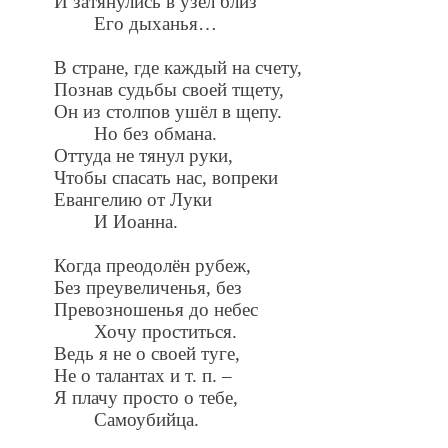
И затянулись в узел близ
Его дыханья…
В стране, где каждый на счету,
Познав судьбы своей тщету,
Он из столпов ушёл в щепу.
Но без обмана.
Оттуда не тянул руки,
Чтобы спасать нас, вопреки
Евангелию от Луки
И Иоанна.
Когда преодолён рубеж,
Без преувеличенья, без
Превозношенья до небес
Хочу проститься.
Ведь я не о своей туге,
Не о талантах и т. п. –
Я плачу просто о тебе,
Самоубийца.