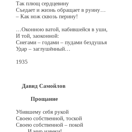
Так плющ сердцевину
Съедает и жизнь обращает в руину…
– Как нож сквозь перину!
…Оконною ватой, набившейся в уши,
И той, заоконной:
Снегами – годами – пудами бездушья
Удар – заглушённый…
1935
Давид Самойлов
Прощание
Убившему себя рукой
Своею собственной, тоской
Своею собственной – покой
И мир навеки!